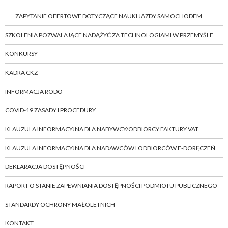
ZAPYTANIE OFERTOWE DOTYCZĄCE NAUKI JAZDY SAMOCHODEM
SZKOLENIA POZWALAJĄCE NADĄŻYĆ ZA TECHNOLOGIAMI W PRZEMYŚLE
KONKURSY
KADRA CKZ
INFORMACJA RODO
COVID-19 ZASADY I PROCEDURY
KLAUZULA INFORMACYJNA DLA NABYWCY/ODBIORCY FAKTURY VAT
KLAUZULA INFORMACYJNA DLA NADAWCÓW I ODBIORCÓW E-DORĘCZEŃ
DEKLARACJA DOSTĘPNOŚCI
RAPORT O STANIE ZAPEWNIANIA DOSTĘPNOŚCI PODMIOTU PUBLICZNEGO
STANDARDY OCHRONY MAŁOLETNICH
KONTAKT