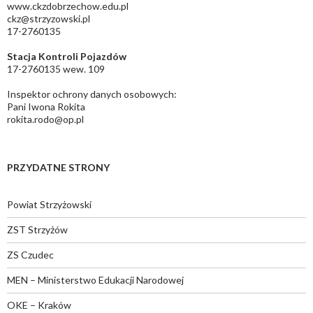
www.ckzdobrzechow.edu.pl
ckz@strzyzowski.pl
17-2760135
Stacja Kontroli Pojazdów
17-2760135 wew. 109
Inspektor ochrony danych osobowych:
Pani Iwona Rokita
rokita.rodo@op.pl
PRZYDATNE STRONY
Powiat Strzyżowski
ZST Strzyżów
ZS Czudec
MEN – Ministerstwo Edukacji Narodowej
OKE – Kraków