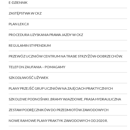
E-DZIENNIK
ZASTĘPSTWA W CKZ
PLAN LEKCJI
PROCEDURA UZYSKANIA PRAWA JAZDY W CKZ
REGULAMIN STYPENDIUM
PRZEWÓZ UCZNIÓW CENTRUM NA TRASIE STRZYŻÓW-DOBRZECHÓW.
TELEFON ZAUFANIA – POMAGAMY
SZKODLIWOŚĆ UŻYWEK
PLANY PRZEJŚĆ GRUP UCZNIÓW NA ZAJĘCIACH PRAKTYCZNYCH
SZKOLENIE PODNOŚNIKI ,BRAMY WJAZDOWE, PRASA HYDRAULICZNA
ZESTAW PODRĘCZNIKÓW DO PRZEDMIOTÓW ZAWODOWYCH
NOWE RAMOWE PLANY PRAKTYK ZAWODOWYCH OD 2020 R.