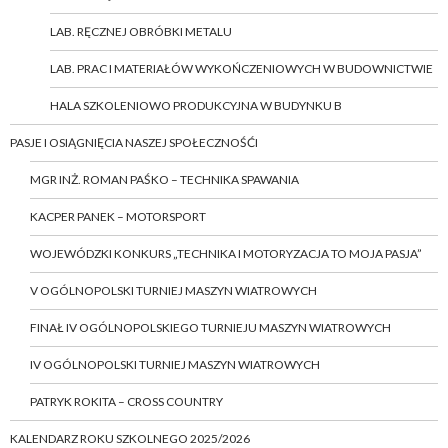
LAB. RĘCZNEJ OBRÓBKI METALU
LAB. PRAC I MATERIAŁÓW WYKOŃCZENIOWYCH W BUDOWNICTWIE
HALA SZKOLENIOWO PRODUKCYJNA W BUDYNKU B
PASJE I OSIĄGNIĘCIA NASZEJ SPOŁECZNOŚĆI
MGR INŻ. ROMAN PAŚKO – TECHNIKA SPAWANIA
KACPER PANEK – MOTORSPORT
WOJEWÓDZKI KONKURS „TECHNIKA I MOTORYZACJA TO MOJA PASJA”
V OGÓLNOPOLSKI TURNIEJ MASZYN WIATROWYCH
FINAŁ IV OGÓLNOPOLSKIEGO TURNIEJU MASZYN WIATROWYCH
IV OGÓLNOPOLSKI TURNIEJ MASZYN WIATROWYCH
PATRYK ROKITA – CROSS COUNTRY
KALENDARZ ROKU SZKOLNEGO 2025/2026