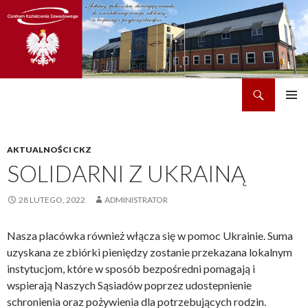
Szukaj
CKZ w Dobrzechowie
PRZEJDŹ
MENU
DO
GŁÓWN
TREŚCI
AKTUALNOŚCI CKZ
SOLIDARNI Z UKRAINĄ
28 LUTEGO, 2022
ADMINISTRATOR
Nasza placówka również włącza się w pomoc Ukrainie. Suma
uzyskana ze zbiórki pieniędzy zostanie przekazana lokalnym
instytucjom, które w sposób bezpośredni pomagają i
wspierają Naszych Sąsiadów poprzez udostepnienie
schronienia oraz pożywienia dla potrzebujących rodzin.