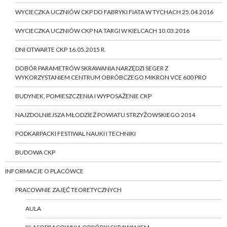
WYCIECZKA UCZNIÓW CKP DO FABRYKI FIATA W TYCHACH 25.04.2016
WYCIECZKA UCZNIÓW CKP NA TARGI W KIELCACH 10.03.2016
DNI OTWARTE CKP 16.05.2015 R.
DOBÓR PARAMETRÓW SKRAWANIA NARZĘDZI SEGER Z
WYKORZYSTANIEM CENTRUM OBRÓBCZEGO MIKRON VCE 600 PRO
BUDYNEK, POMIESZCZENIA I WYPOSAŻENIE CKP
NAJZDOLNIEJSZA MŁODZIEŻ POWIATU STRZYŻOWSKIEGO 2014
PODKARPACKI FESTIWAL NAUKI I TECHNIKI
BUDOWA CKP
INFORMACJE O PLACÓWCE
PRACOWNIE ZAJĘĆ TEORETYCZNYCH
AULA