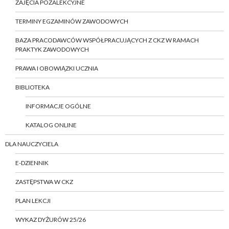
ZAJĘCIA POZALEKCYJNE
TERMINY EGZAMINÓW ZAWODOWYCH
BAZA PRACODAWCÓW WSPÓŁPRACUJĄCYCH Z CKZ W RAMACH
PRAKTYK ZAWODOWYCH
PRAWA I OBOWIĄZKI UCZNIA
BIBLIOTEKA
INFORMACJE OGÓLNE
KATALOG ONLINE
DLA NAUCZYCIELA
E-DZIENNIK
ZASTĘPSTWA W CKZ
PLAN LEKCJI
WYKAZ DYŻURÓW 25/26