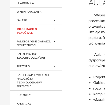
AUL
DLA RODZICA
WYNIKI NAUCZANIA
Wypos
prezent
GALERIA
przygotow
INFORMACJE O
istnieje 
PLACÓWCE
papieru, 
PASJE I OSIĄGNIĘCIA NASZEJ
trójwymi
SPOŁECZNOŚĆI
Aula 
KALENDARZ ROKU
SZKOLNEGO 2025/2026
dysponuje
audiowizu
PRZETARGI
SZKOLENIA POZWALAJĄCE
Projek
NADĄŻYĆ ZA
Gablot
TECHNOLOGIAMI W
PRZEMYŚLE
rozwija
komput
KONKURSY
wizuali
KADRA CKZ