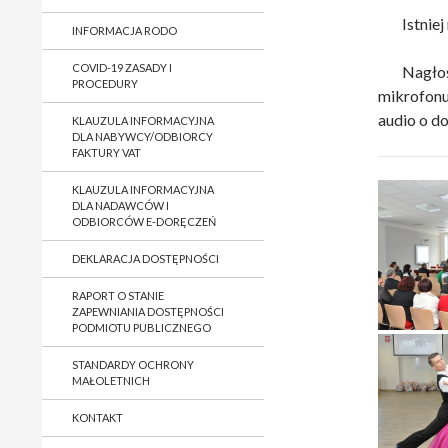
Istnie
INFORMACJA RODO
COVID-19 ZASADY I
Nagło
PROCEDURY
mikrofonu
audio o d
KLAUZULA INFORMACYJNA
DLA NABYWCY/ODBIORCY
FAKTURY VAT
KLAUZULA INFORMACYJNA
DLA NADAWCÓW I
ODBIORCÓW E-DORĘCZEŃ
DEKLARACJA DOSTĘPNOŚCI
RAPORT O STANIE
ZAPEWNIANIA DOSTĘPNOŚCI
PODMIOTU PUBLICZNEGO
STANDARDY OCHRONY
MAŁOLETNICH
KONTAKT