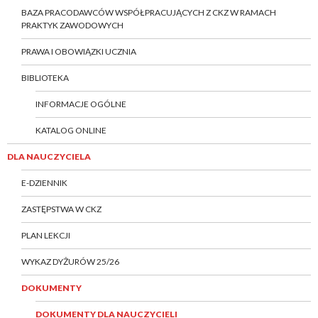
BAZA PRACODAWCÓW WSPÓŁPRACUJĄCYCH Z CKZ W RAMACH
PRAKTYK ZAWODOWYCH
PRAWA I OBOWIĄZKI UCZNIA
BIBLIOTEKA
INFORMACJE OGÓLNE
KATALOG ONLINE
DLA NAUCZYCIELA
E-DZIENNIK
ZASTĘPSTWA W CKZ
PLAN LEKCJI
WYKAZ DYŻURÓW 25/26
DOKUMENTY
DOKUMENTY DLA NAUCZYCIELI