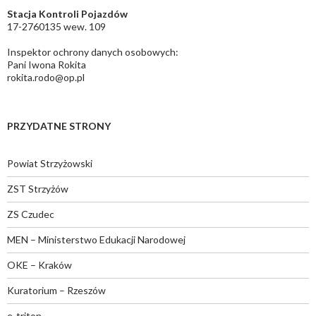
Stacja Kontroli Pojazdów
17-2760135 wew. 109
Inspektor ochrony danych osobowych:
Pani Iwona Rokita
rokita.rodo@op.pl
PRZYDATNE STRONY
Powiat Strzyżowski
ZST Strzyżów
ZS Czudec
MEN – Ministerstwo Edukacji Narodowej
OKE – Kraków
Kuratorium – Rzeszów
e-triton