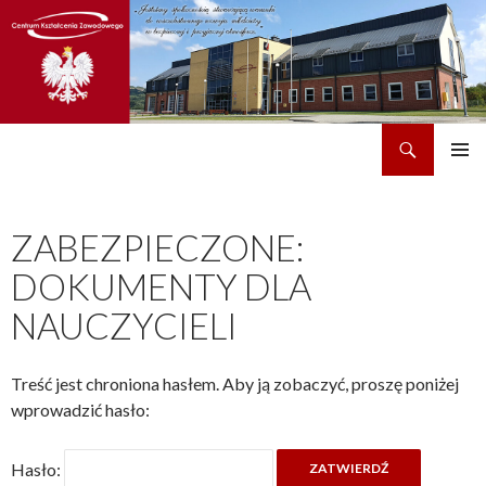
Szukaj
CKZ w Dobrzechowie
PRZEJDŹ
MENU
DO
GŁÓWN
TREŚCI
ZABEZPIECZONE:
DOKUMENTY DLA
NAUCZYCIELI
Treść jest chroniona hasłem. Aby ją zobaczyć, proszę poniżej
wprowadzić hasło:
Hasło: