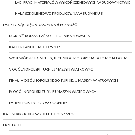
LAB. PRAC I MATERIAŁÓW WYKOŃCZENIOWYCH W BUDOWNICTWIE
HALA SZKOLENIOWO PRODUKCYJNA W BUDYNKU B
PASJE I OSIĄGNIĘCIA NASZEJ SPOŁECZNOŚĆI
MGR INŻ. ROMAN PAŚKO – TECHNIKA SPAWANIA
KACPER PANEK – MOTORSPORT
WOJEWÓDZKI KONKURS „TECHNIKA I MOTORYZACJA TO MOJA PASJA”
V OGÓLNOPOLSKI TURNIEJ MASZYN WIATROWYCH
FINAŁ IV OGÓLNOPOLSKIEGO TURNIEJU MASZYN WIATROWYCH
IV OGÓLNOPOLSKI TURNIEJ MASZYN WIATROWYCH
PATRYK ROKITA – CROSS COUNTRY
KALENDARZ ROKU SZKOLNEGO 2025/2026
PRZETARGI