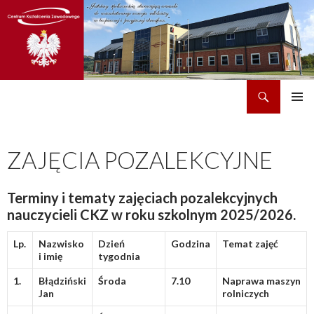
Szukaj
CKZ w Dobrzechowie
PRZEJDŹ
MENU
DO
GŁÓWN
TREŚCI
ZAJĘCIA POZALEKCYJNE
Terminy i tematy zajęciach pozalekcyjnych
nauczycieli CKZ w roku szkolnym 2025/2026.
Lp.
Nazwisko
Dzień
Godzina
Temat zajęć
i imię
tygodnia
1.
Błądziński
Środa
7.10
Naprawa maszyn
Jan
rolniczych