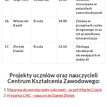
stosowane w
pojazdach
samochodowych
16.
Winiarski
Środa
14.00
Zmiany w
Kamil
przepisach ruchu
drogowego oraz
ich prawidłowa
interpretacja
17.
Złotek
Środa
13.10
Obsługa
Daniel
obrabiarek
skrawających w
dobie AI
Projekty uczniów oraz nauczycieli
Centrum Kształcenia Zawodowego:
Maszyna do wyrobu waty cukrowej – uczeń Maciej Czech
Frezarka CNC – nauczyciel Daniel Złotek