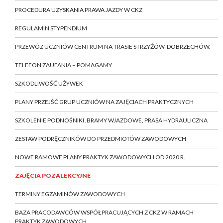
PROCEDURA UZYSKANIA PRAWA JAZDY W CKZ
REGULAMIN STYPENDIUM
PRZEWÓZ UCZNIÓW CENTRUM NA TRASIE STRZYŻÓW-DOBRZECHÓW.
TELEFON ZAUFANIA – POMAGAMY
SZKODLIWOŚĆ UŻYWEK
PLANY PRZEJŚĆ GRUP UCZNIÓW NA ZAJĘCIACH PRAKTYCZNYCH
SZKOLENIE PODNOŚNIKI ,BRAMY WJAZDOWE, PRASA HYDRAULICZNA
ZESTAW PODRĘCZNIKÓW DO PRZEDMIOTÓW ZAWODOWYCH
NOWE RAMOWE PLANY PRAKTYK ZAWODOWYCH OD 2020 R.
ZAJĘCIA POZALEKCYJNE
TERMINY EGZAMINÓW ZAWODOWYCH
BAZA PRACODAWCÓW WSPÓŁPRACUJĄCYCH Z CKZ W RAMACH
PRAKTYK ZAWODOWYCH