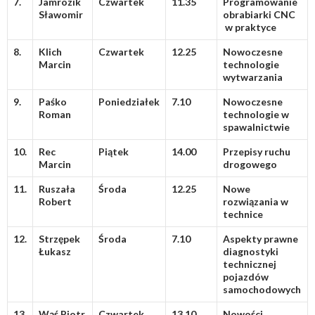
7.
Jamrozik
Czwartek
11.35
Programowanie
Sławomir
obrabiarki CNC
w praktyce
8.
Klich
Czwartek
12.25
Nowoczesne
Marcin
technologie
wytwarzania
9.
Paśko
Poniedziałek
7.10
Nowoczesne
Roman
technologie w
spawalnictwie
10.
Rec
Piątek
14.00
Przepisy ruchu
Marcin
drogowego
11.
Ruszała
Środa
12.25
Nowe
Robert
rozwiązania w
technice
12.
Strzępek
Środa
7.10
Aspekty prawne
Łukasz
diagnostyki
technicznej
pojazdów
samochodowych
13.
Wąś Piotr
Czwartek
13.10
Nowości