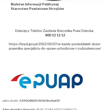
Biuletyn Informacji Publicznej
Starostwo Powiatowe Strzyżów
Dziecięcy Telefon Zaufania Rzecznika Praw Dziecka:
800 12 12 12
https://brpd.gov.pl/2022/03/07/w-kazdy-poniedzialek-dyzur-
prawnika-specjalisty-do-spraw-uchodzcow-i-cudzoziemcow/
adres skrytki:
/CKPDOBRZECHOW/SkrytkaESP
Adres skrzynki e-Doręczeń
- AE:PL-25184-97022-UDASV-22