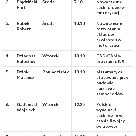
2.
Błądziński
Środa
7.10
Nowoczesne
Piotr
technologie w
motoryzacji
3.
Bobek
Środa
13.10
Nowoczesne
Robert
rozwiązania
układów
zawieszeń w
motoryzacji
4.
Dziadosz
Wtorek
13.10
CAD/CAM w
Bolesław
programie NX
5.
Dziok
Poniedziałek
13.10
Matematyka
Mateusz
stosowana przy
budowie i
naprawie
samochodów
6.
Gadamski
Wtorek
12.25
Polskie
Wojciech
wynalazki
techniczne w
czasie II wojny
światowej