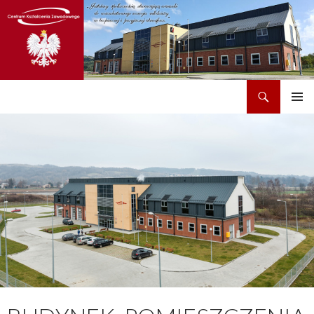
Szukaj
CKZ w Dobrzechowie
PRZEJDŹ
MENU
DO
GŁÓWN
TREŚCI