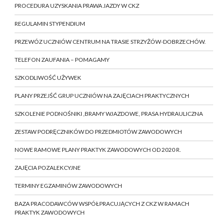
PROCEDURA UZYSKANIA PRAWA JAZDY W CKZ
REGULAMIN STYPENDIUM
PRZEWÓZ UCZNIÓW CENTRUM NA TRASIE STRZYŻÓW-DOBRZECHÓW.
TELEFON ZAUFANIA – POMAGAMY
SZKODLIWOŚĆ UŻYWEK
PLANY PRZEJŚĆ GRUP UCZNIÓW NA ZAJĘCIACH PRAKTYCZNYCH
SZKOLENIE PODNOŚNIKI ,BRAMY WJAZDOWE, PRASA HYDRAULICZNA
ZESTAW PODRĘCZNIKÓW DO PRZEDMIOTÓW ZAWODOWYCH
NOWE RAMOWE PLANY PRAKTYK ZAWODOWYCH OD 2020 R.
ZAJĘCIA POZALEKCYJNE
TERMINY EGZAMINÓW ZAWODOWYCH
BAZA PRACODAWCÓW WSPÓŁPRACUJĄCYCH Z CKZ W RAMACH
PRAKTYK ZAWODOWYCH