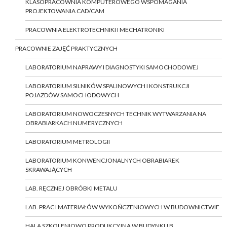
KLASOPRACOWNIA KOMPUTEROWEGO WSPOMAGANIA
PROJEKTOWANIA CAD/CAM
PRACOWNIA ELEKTROTECHNIKI I MECHATRONIKI
PRACOWNIE ZAJĘĆ PRAKTYCZNYCH
LABORATORIUM NAPRAWY I DIAGNOSTYKI SAMOCHODOWEJ
LABORATORIUM SILNIKÓW SPALINOWYCH I KONSTRUKCJI
POJAZDÓW SAMOCHODOWYCH
LABORATORIUM NOWOCZESNYCH TECHNIK WYTWARZANIA NA
OBRABIARKACH NUMERYCZNYCH
LABORATORIUM METROLOGII
LABORATORIUM KONWENCJONALNYCH OBRABIAREK
SKRAWAJĄCYCH
LAB. RĘCZNEJ OBRÓBKI METALU
LAB. PRAC I MATERIAŁÓW WYKOŃCZENIOWYCH W BUDOWNICTWIE
HALA SZKOLENIOWO PRODUKCYJNA W BUDYNKU B