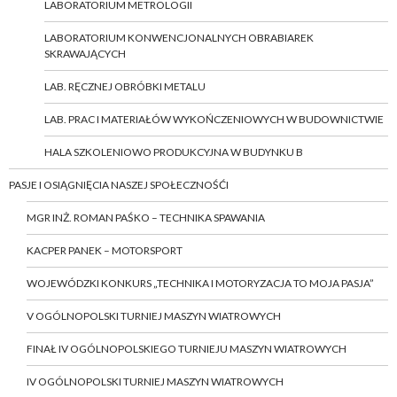
LABORATORIUM METROLOGII
LABORATORIUM KONWENCJONALNYCH OBRABIAREK
SKRAWAJĄCYCH
LAB. RĘCZNEJ OBRÓBKI METALU
LAB. PRAC I MATERIAŁÓW WYKOŃCZENIOWYCH W BUDOWNICTWIE
HALA SZKOLENIOWO PRODUKCYJNA W BUDYNKU B
PASJE I OSIĄGNIĘCIA NASZEJ SPOŁECZNOŚĆI
MGR INŻ. ROMAN PAŚKO – TECHNIKA SPAWANIA
KACPER PANEK – MOTORSPORT
WOJEWÓDZKI KONKURS „TECHNIKA I MOTORYZACJA TO MOJA PASJA”
V OGÓLNOPOLSKI TURNIEJ MASZYN WIATROWYCH
FINAŁ IV OGÓLNOPOLSKIEGO TURNIEJU MASZYN WIATROWYCH
IV OGÓLNOPOLSKI TURNIEJ MASZYN WIATROWYCH