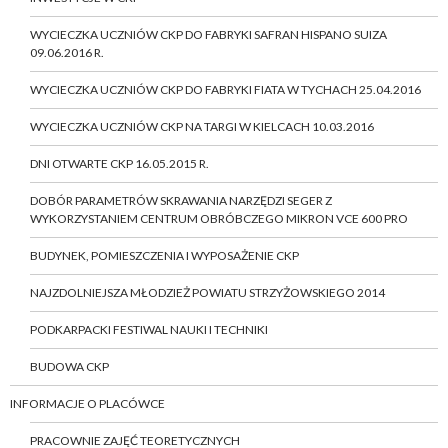
WYCIECZKA UCZNIÓW CKP DO FABRYKI SAFRAN HISPANO SUIZA
09.06.2016 R.
WYCIECZKA UCZNIÓW CKP DO FABRYKI FIATA W TYCHACH 25.04.2016
WYCIECZKA UCZNIÓW CKP NA TARGI W KIELCACH 10.03.2016
DNI OTWARTE CKP 16.05.2015 R.
DOBÓR PARAMETRÓW SKRAWANIA NARZĘDZI SEGER Z
WYKORZYSTANIEM CENTRUM OBRÓBCZEGO MIKRON VCE 600 PRO
BUDYNEK, POMIESZCZENIA I WYPOSAŻENIE CKP
NAJZDOLNIEJSZA MŁODZIEŻ POWIATU STRZYŻOWSKIEGO 2014
PODKARPACKI FESTIWAL NAUKI I TECHNIKI
BUDOWA CKP
INFORMACJE O PLACÓWCE
PRACOWNIE ZAJĘĆ TEORETYCZNYCH