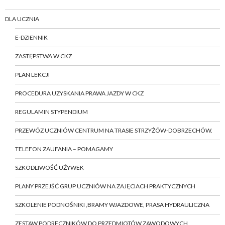
DLA UCZNIA
E-DZIENNIK
ZASTĘPSTWA W CKZ
PLAN LEKCJI
PROCEDURA UZYSKANIA PRAWA JAZDY W CKZ
REGULAMIN STYPENDIUM
PRZEWÓZ UCZNIÓW CENTRUM NA TRASIE STRZYŻÓW-DOBRZECHÓW.
TELEFON ZAUFANIA – POMAGAMY
SZKODLIWOŚĆ UŻYWEK
PLANY PRZEJŚĆ GRUP UCZNIÓW NA ZAJĘCIACH PRAKTYCZNYCH
SZKOLENIE PODNOŚNIKI ,BRAMY WJAZDOWE, PRASA HYDRAULICZNA
ZESTAW PODRĘCZNIKÓW DO PRZEDMIOTÓW ZAWODOWYCH