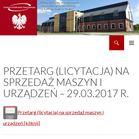
Szukaj
CKZ w Dobrzechowie
PRZEJDŹ
MENU
DO
GŁÓWN
TREŚCI
PRZETARG (LICYTACJA) NA
SPRZEDAŻ MASZYN I
URZĄDZEŃ – 29.03.2017 R.
Przetarg (licytacja) na sprzedaż maszyn i
urządzeń [kliknij]