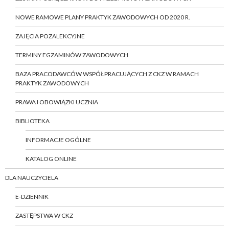
NOWE RAMOWE PLANY PRAKTYK ZAWODOWYCH OD 2020 R.
ZAJĘCIA POZALEKCYJNE
TERMINY EGZAMINÓW ZAWODOWYCH
BAZA PRACODAWCÓW WSPÓŁPRACUJĄCYCH Z CKZ W RAMACH
PRAKTYK ZAWODOWYCH
PRAWA I OBOWIĄZKI UCZNIA
BIBLIOTEKA
INFORMACJE OGÓLNE
KATALOG ONLINE
DLA NAUCZYCIELA
E-DZIENNIK
ZASTĘPSTWA W CKZ