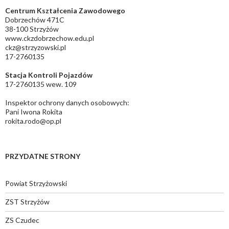
Centrum Kształcenia Zawodowego
Dobrzechów 471C
38-100 Strzyżów
www.ckzdobrzechow.edu.pl
ckz@strzyzowski.pl
17-2760135
Stacja Kontroli Pojazdów
17-2760135 wew. 109
Inspektor ochrony danych osobowych:
Pani Iwona Rokita
rokita.rodo@op.pl
PRZYDATNE STRONY
Powiat Strzyżowski
ZST Strzyżów
ZS Czudec