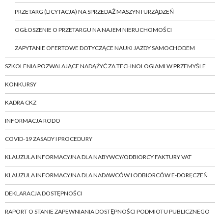
PRZETARG (LICYTACJA) NA SPRZEDAŻ MASZYN I URZĄDZEŃ
OGŁOSZENIE O PRZETARGU NA NAJEM NIERUCHOMOŚCI
ZAPYTANIE OFERTOWE DOTYCZĄCE NAUKI JAZDY SAMOCHODEM
SZKOLENIA POZWALAJĄCE NADĄŻYĆ ZA TECHNOLOGIAMI W PRZEMYŚLE
KONKURSY
KADRA CKZ
INFORMACJA RODO
COVID-19 ZASADY I PROCEDURY
KLAUZULA INFORMACYJNA DLA NABYWCY/ODBIORCY FAKTURY VAT
KLAUZULA INFORMACYJNA DLA NADAWCÓW I ODBIORCÓW E-DORĘCZEŃ
DEKLARACJA DOSTĘPNOŚCI
RAPORT O STANIE ZAPEWNIANIA DOSTĘPNOŚCI PODMIOTU PUBLICZNEGO