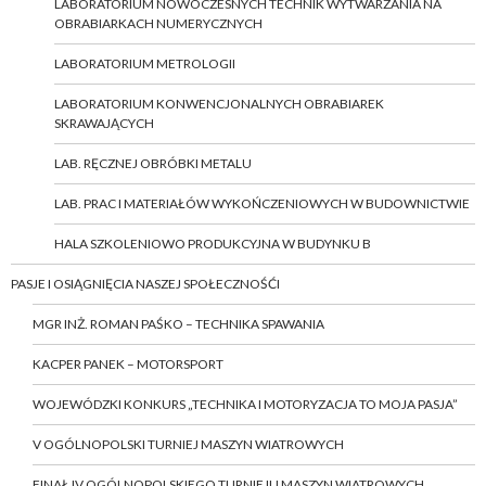
LABORATORIUM NOWOCZESNYCH TECHNIK WYTWARZANIA NA
OBRABIARKACH NUMERYCZNYCH
LABORATORIUM METROLOGII
LABORATORIUM KONWENCJONALNYCH OBRABIAREK
SKRAWAJĄCYCH
LAB. RĘCZNEJ OBRÓBKI METALU
LAB. PRAC I MATERIAŁÓW WYKOŃCZENIOWYCH W BUDOWNICTWIE
HALA SZKOLENIOWO PRODUKCYJNA W BUDYNKU B
PASJE I OSIĄGNIĘCIA NASZEJ SPOŁECZNOŚĆI
MGR INŻ. ROMAN PAŚKO – TECHNIKA SPAWANIA
KACPER PANEK – MOTORSPORT
WOJEWÓDZKI KONKURS „TECHNIKA I MOTORYZACJA TO MOJA PASJA”
V OGÓLNOPOLSKI TURNIEJ MASZYN WIATROWYCH
FINAŁ IV OGÓLNOPOLSKIEGO TURNIEJU MASZYN WIATROWYCH