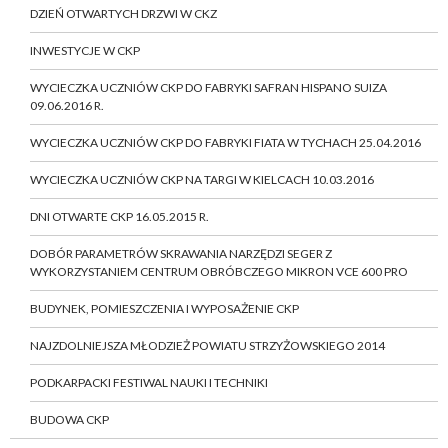
DZIEŃ OTWARTYCH DRZWI W CKZ
INWESTYCJE W CKP
WYCIECZKA UCZNIÓW CKP DO FABRYKI SAFRAN HISPANO SUIZA
09.06.2016 R.
WYCIECZKA UCZNIÓW CKP DO FABRYKI FIATA W TYCHACH 25.04.2016
WYCIECZKA UCZNIÓW CKP NA TARGI W KIELCACH 10.03.2016
DNI OTWARTE CKP 16.05.2015 R.
DOBÓR PARAMETRÓW SKRAWANIA NARZĘDZI SEGER Z
WYKORZYSTANIEM CENTRUM OBRÓBCZEGO MIKRON VCE 600 PRO
BUDYNEK, POMIESZCZENIA I WYPOSAŻENIE CKP
NAJZDOLNIEJSZA MŁODZIEŻ POWIATU STRZYŻOWSKIEGO 2014
PODKARPACKI FESTIWAL NAUKI I TECHNIKI
BUDOWA CKP