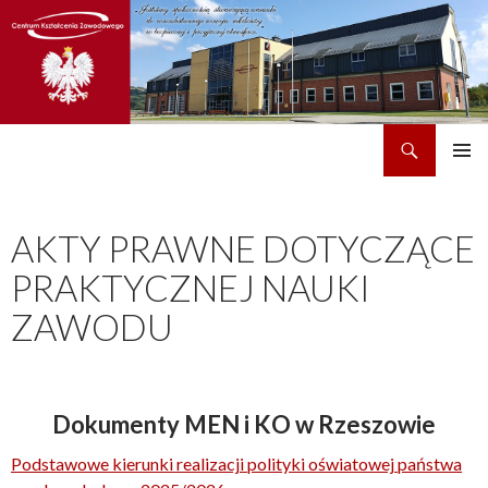
Szukaj
CKZ w Dobrzechowie
PRZEJDŹ
MENU
DO
GŁÓWN
TREŚCI
AKTY PRAWNE DOTYCZĄCE
PRAKTYCZNEJ NAUKI
ZAWODU
Dokumenty MEN i KO w Rzeszowie
Podstawowe kierunki realizacji polityki oświatowej państwa