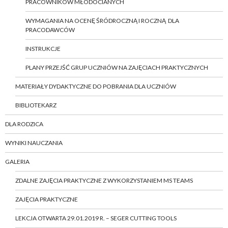
PRACOWNIKÓW MŁODOCIANYCH
WYMAGANIA NA OCENĘ ŚRÓDROCZNĄ I ROCZNĄ DLA
PRACODAWCÓW
INSTRUKCJE
PLANY PRZEJŚĆ GRUP UCZNIÓW NA ZAJĘCIACH PRAKTYCZNYCH
MATERIAŁY DYDAKTYCZNE DO POBRANIA DLA UCZNIÓW
BIBLIOTEKARZ
DLA RODZICA
WYNIKI NAUCZANIA
GALERIA
ZDALNE ZAJĘCIA PRAKTYCZNE Z WYKORZYSTANIEM MS TEAMS
ZAJĘCIA PRAKTYCZNE
LEKCJA OTWARTA 29.01.2019 R. – SEGER CUTTING TOOLS