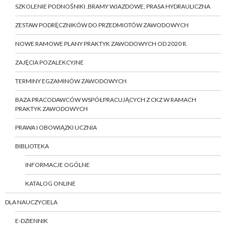
SZKOLENIE PODNOŚNIKI ,BRAMY WJAZDOWE, PRASA HYDRAULICZNA
ZESTAW PODRĘCZNIKÓW DO PRZEDMIOTÓW ZAWODOWYCH
NOWE RAMOWE PLANY PRAKTYK ZAWODOWYCH OD 2020 R.
ZAJĘCIA POZALEKCYJNE
TERMINY EGZAMINÓW ZAWODOWYCH
BAZA PRACODAWCÓW WSPÓŁPRACUJĄCYCH Z CKZ W RAMACH
PRAKTYK ZAWODOWYCH
PRAWA I OBOWIĄZKI UCZNIA
BIBLIOTEKA
INFORMACJE OGÓLNE
KATALOG ONLINE
DLA NAUCZYCIELA
E-DZIENNIK