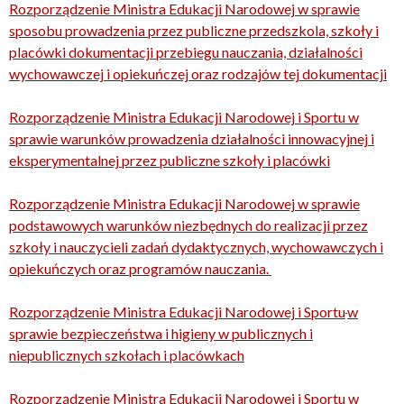
Rozporządzenie Ministra Edukacji Narodowej w sprawie
sposobu prowadzenia przez publiczne przedszkola, szkoły i
placówki dokumentacji przebiegu nauczania, działalności
wychowawczej i opiekuńczej oraz rodzajów tej dokumentacji
Rozporządzenie Ministra Edukacji Narodowej i Sportu w
sprawie warunków prowadzenia działalności innowacyjnej i
eksperymentalnej przez publiczne szkoły i placówki
Rozporządzenie Ministra Edukacji Narodowej w sprawie
podstawowych warunków niezbędnych do realizacji przez
szkoły i nauczycieli zadań dydaktycznych, wychowawczych i
opiekuńczych oraz programów nauczania.
Rozporządzenie Ministra Edukacji Narodowej i Sportu
w
sprawie bezpieczeństwa i higieny w publicznych i
niepublicznych szkołach i placówkach
Rozporządzenie Ministra Edukacji Narodowej i Sportu w