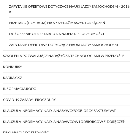
ZAPYTANIE OFERTOWE DOTYCZĄCE NAUKI JAZDY SAMOCHODEM – 2016
R.
PRZETARG (LICYTACJA) NA SPRZEDAŻ MASZYN I URZĄDZEŃ
OGŁOSZENIE O PRZETARGU NA NAJEM NIERUCHOMOŚCI
ZAPYTANIE OFERTOWE DOTYCZĄCE NAUKI JAZDY SAMOCHODEM
SZKOLENIA POZWALAJĄCE NADĄŻYĆ ZA TECHNOLOGIAMI W PRZEMYŚLE
KONKURSY
KADRA CKZ
INFORMACJA RODO
COVID-19 ZASADY I PROCEDURY
KLAUZULA INFORMACYJNA DLA NABYWCY/ODBIORCY FAKTURY VAT
KLAUZULA INFORMACYJNA DLA NADAWCÓW I ODBIORCÓW E-DORĘCZEŃ
DEKLARACJA DOSTĘPNOŚCI