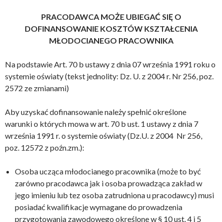
PRACODAWCA MOŻE UBIEGAĆ SIĘ O
DOFINANSOWANIE KOSZTÓW KSZTAŁCENIA
MŁODOCIANEGO PRACOWNIKA
Na podstawie Art. 70 b ustawy z dnia 07 września 1991 roku o
systemie oświaty (tekst jednolity: Dz. U. z 2004 r. Nr 256, poz.
2572 ze zmianami)
Aby uzyskać dofinansowanie należy spełnić określone
warunki o których mowa w art. 70 b ust. 1 ustawy z dnia 7
września 1991 r. o systemie oświaty (Dz.U. z 2004 Nr 256,
poz. 12572 z poźn.zm.):
Osoba ucząca młodocianego pracownika (może to być
zarówno pracodawca jak i osoba prowadząca zakład w
jego imieniu lub tez osoba zatrudniona u pracodawcy) musi
posiadać kwalifikacje wymagane do prowadzenia
przygotowania zawodowego określone w § 10 ust. 4 i 5