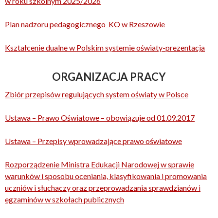
w roku szkolnym 2025/2026
Plan nadzoru pedagogicznego KO w Rzeszowie
Kształcenie dualne w Polskim systemie oświaty-prezentacja
ORGANIZACJA PRACY
Zbiór przepisów regulujących system oświaty w Polsce
Ustawa – Prawo Oświatowe – obowiązuje od 01.09.2017
Ustawa – Przepisy wprowadzające prawo oświatowe
Rozporządzenie Ministra Edukacji Narodowej w sprawie
warunków i sposobu oceniania, klasyfikowania i promowania
uczniów i słuchaczy oraz przeprowadzania sprawdzianów i
egzaminów w szkołach publicznych