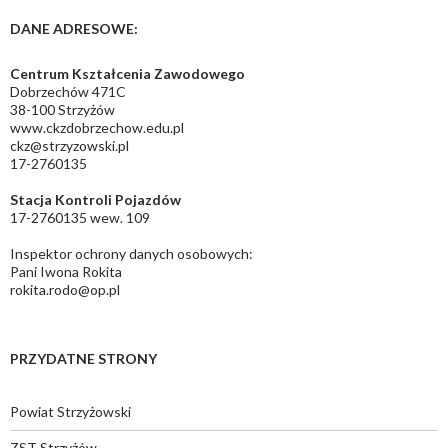
DANE ADRESOWE:
Centrum Kształcenia Zawodowego
Dobrzechów 471C
38-100 Strzyżów
www.ckzdobrzechow.edu.pl
ckz@strzyzowski.pl
17-2760135
Stacja Kontroli Pojazdów
17-2760135 wew. 109
Inspektor ochrony danych osobowych:
Pani Iwona Rokita
rokita.rodo@op.pl
PRZYDATNE STRONY
Powiat Strzyżowski
ZST Strzyżów