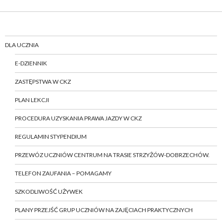
DLA UCZNIA
E-DZIENNIK
ZASTĘPSTWA W CKZ
PLAN LEKCJI
PROCEDURA UZYSKANIA PRAWA JAZDY W CKZ
REGULAMIN STYPENDIUM
PRZEWÓZ UCZNIÓW CENTRUM NA TRASIE STRZYŻÓW-DOBRZECHÓW.
TELEFON ZAUFANIA – POMAGAMY
SZKODLIWOŚĆ UŻYWEK
PLANY PRZEJŚĆ GRUP UCZNIÓW NA ZAJĘCIACH PRAKTYCZNYCH