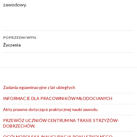
zawodowy.
Nawigacja
POPRZEDNI WPIS
wpisu
Życzenia
Zadania egzaminacyjne z lat ubiegłych
INFORMACJE DLA PRACOWNIKÓW MŁODOCIANYCH
Akty prawne dotyczące praktycznej nauki zawodu
PRZEWÓZ UCZNIÓW CENTRUM NA TRASIE STRZYŻÓW-
DOBRZECHÓW.
OGÓLNOPOLSKA INAUGURACJA ROKU SZKOLNEGO