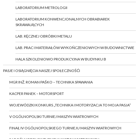
LABORATORIUM METROLOGII
LABORATORIUM KONWENCJONALNYCH OBRABIAREK
SKRAWAJĄCYCH
LAB. RĘCZNEJ OBRÓBKI METALU
LAB. PRAC I MATERIAŁÓW WYKOŃCZENIOWYCH W BUDOWNICTWIE
HALA SZKOLENIOWO PRODUKCYJNA W BUDYNKU B
PASJE I OSIĄGNIĘCIA NASZEJ SPOŁECZNOŚĆI
MGR INŻ. ROMAN PAŚKO – TECHNIKA SPAWANIA
KACPER PANEK – MOTORSPORT
WOJEWÓDZKI KONKURS „TECHNIKA I MOTORYZACJA TO MOJA PASJA”
V OGÓLNOPOLSKI TURNIEJ MASZYN WIATROWYCH
FINAŁ IV OGÓLNOPOLSKIEGO TURNIEJU MASZYN WIATROWYCH