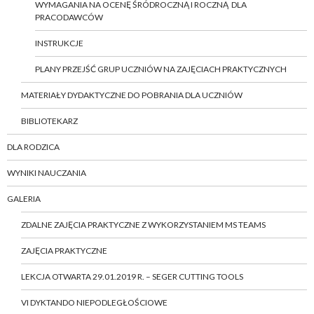
WYMAGANIA NA OCENĘ ŚRÓDROCZNĄ I ROCZNĄ DLA
PRACODAWCÓW
INSTRUKCJE
PLANY PRZEJŚĆ GRUP UCZNIÓW NA ZAJĘCIACH PRAKTYCZNYCH
MATERIAŁY DYDAKTYCZNE DO POBRANIA DLA UCZNIÓW
BIBLIOTEKARZ
DLA RODZICA
WYNIKI NAUCZANIA
GALERIA
ZDALNE ZAJĘCIA PRAKTYCZNE Z WYKORZYSTANIEM MS TEAMS
ZAJĘCIA PRAKTYCZNE
LEKCJA OTWARTA 29.01.2019 R. – SEGER CUTTING TOOLS
VI DYKTANDO NIEPODLEGŁOŚCIOWE