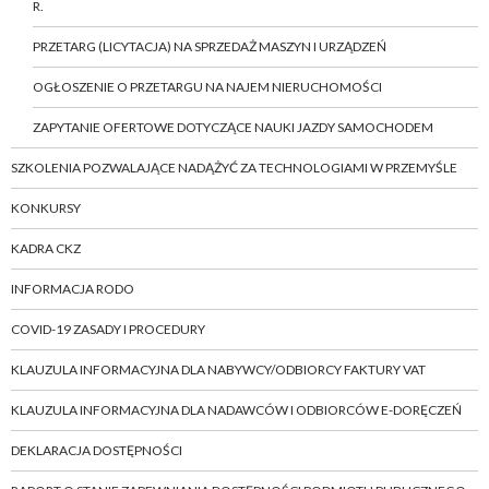
R.
PRZETARG (LICYTACJA) NA SPRZEDAŻ MASZYN I URZĄDZEŃ
OGŁOSZENIE O PRZETARGU NA NAJEM NIERUCHOMOŚCI
ZAPYTANIE OFERTOWE DOTYCZĄCE NAUKI JAZDY SAMOCHODEM
SZKOLENIA POZWALAJĄCE NADĄŻYĆ ZA TECHNOLOGIAMI W PRZEMYŚLE
KONKURSY
KADRA CKZ
INFORMACJA RODO
COVID-19 ZASADY I PROCEDURY
KLAUZULA INFORMACYJNA DLA NABYWCY/ODBIORCY FAKTURY VAT
KLAUZULA INFORMACYJNA DLA NADAWCÓW I ODBIORCÓW E-DORĘCZEŃ
DEKLARACJA DOSTĘPNOŚCI