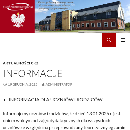
Szukaj
CKZ w Dobrzechowie
PRZEJDŹ
MENU
DO
GŁÓWN
TREŚCI
AKTUALNOŚCI CKZ
INFORMACJE
19 GRUDNIA, 2025
ADMINISTRATOR
INFORMACJA DLA UCZNIÓW I RODZICÓW
Informujemy uczniów i rodziców, że dzień 13.01.2026 r. jest
dniem wolnym od zajęć dydaktycznych dla wszystkich
uczniów ze względu na przeprowadzany teoretyczny egzamin