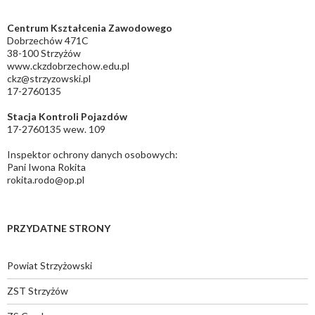
Centrum Kształcenia Zawodowego
Dobrzechów 471C
38-100 Strzyżów
www.ckzdobrzechow.edu.pl
ckz@strzyzowski.pl
17-2760135
Stacja Kontroli Pojazdów
17-2760135 wew. 109
Inspektor ochrony danych osobowych:
Pani Iwona Rokita
rokita.rodo@op.pl
PRZYDATNE STRONY
Powiat Strzyżowski
ZST Strzyżów