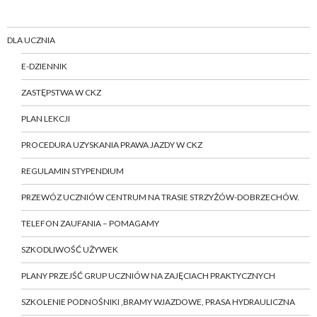
DLA UCZNIA
E-DZIENNIK
ZASTĘPSTWA W CKZ
PLAN LEKCJI
PROCEDURA UZYSKANIA PRAWA JAZDY W CKZ
REGULAMIN STYPENDIUM
PRZEWÓZ UCZNIÓW CENTRUM NA TRASIE STRZYŻÓW-DOBRZECHÓW.
TELEFON ZAUFANIA – POMAGAMY
SZKODLIWOŚĆ UŻYWEK
PLANY PRZEJŚĆ GRUP UCZNIÓW NA ZAJĘCIACH PRAKTYCZNYCH
SZKOLENIE PODNOŚNIKI ,BRAMY WJAZDOWE, PRASA HYDRAULICZNA