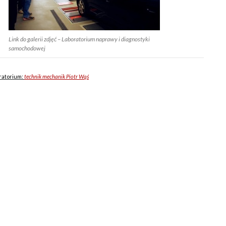
Link do galerii zdjęć – Laboratorium naprawy i diagnostyki
samochodowej
ratorium:
technik mechanik Piotr Wąś