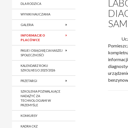
LAB
DLA RODZICA
DIA
WYNIKI NAUCZANIA
SA
GALERIA
INFORMACJE O
Uc
PLACÓWCE
Pomieszcz
PASJE I OSIĄGNIĘCIA NASZEJ
kompletną
SPOŁECZNOŚĆI
informacj
diagnosty
KALENDARZ ROKU
SZKOLNEGO 2025/2026
urządzen
benzynow
PRZETARGI
SZKOLENIA POZWALAJĄCE
NADĄŻYĆ ZA
TECHNOLOGIAMI W
PRZEMYŚLE
KONKURSY
KADRA CKZ