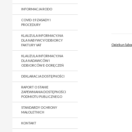
INFORMACJA RODO
COVID-19 ZASADY I
PROCEDURY
KLAUZULA INFORMACYJNA
DLA NABYWCY/ODBIORCY
Opiekun labo
FAKTURY VAT
KLAUZULA INFORMACYJNA
DLA NADAWCÓW I
ODBIORCÓW E-DORĘCZEŃ
DEKLARACJA DOSTĘPNOŚCI
RAPORT O STANIE
ZAPEWNIANIA DOSTĘPNOŚCI
PODMIOTU PUBLICZNEGO
STANDARDY OCHRONY
MAŁOLETNICH
KONTAKT