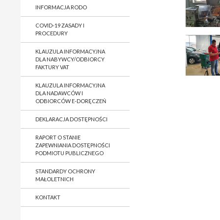
INFORMACJA RODO
COVID-19 ZASADY I
PROCEDURY
KLAUZULA INFORMACYJNA
DLA NABYWCY/ODBIORCY
FAKTURY VAT
KLAUZULA INFORMACYJNA
DLA NADAWCÓW I
ODBIORCÓW E-DORĘCZEŃ
DEKLARACJA DOSTĘPNOŚCI
RAPORT O STANIE
ZAPEWNIANIA DOSTĘPNOŚCI
PODMIOTU PUBLICZNEGO
STANDARDY OCHRONY
MAŁOLETNICH
KONTAKT