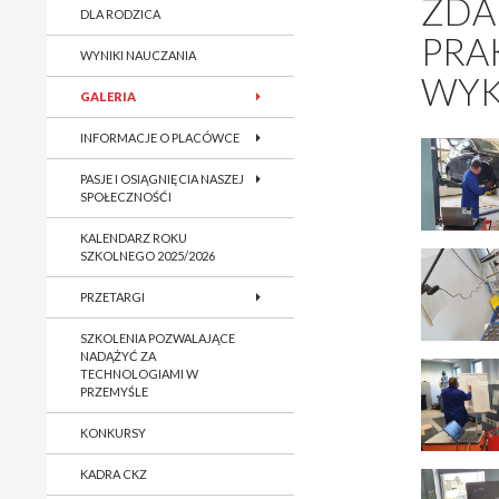
ZDA
DLA RODZICA
PRA
WYNIKI NAUCZANIA
WYK
GALERIA
INFORMACJE O PLACÓWCE
PASJE I OSIĄGNIĘCIA NASZEJ
SPOŁECZNOŚĆI
KALENDARZ ROKU
SZKOLNEGO 2025/2026
PRZETARGI
SZKOLENIA POZWALAJĄCE
NADĄŻYĆ ZA
TECHNOLOGIAMI W
PRZEMYŚLE
KONKURSY
KADRA CKZ