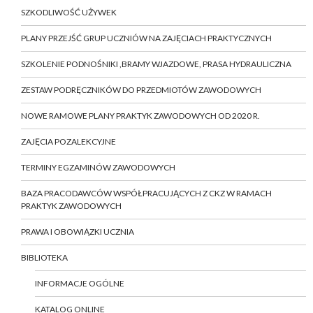
SZKODLIWOŚĆ UŻYWEK
PLANY PRZEJŚĆ GRUP UCZNIÓW NA ZAJĘCIACH PRAKTYCZNYCH
SZKOLENIE PODNOŚNIKI ,BRAMY WJAZDOWE, PRASA HYDRAULICZNA
ZESTAW PODRĘCZNIKÓW DO PRZEDMIOTÓW ZAWODOWYCH
NOWE RAMOWE PLANY PRAKTYK ZAWODOWYCH OD 2020 R.
ZAJĘCIA POZALEKCYJNE
TERMINY EGZAMINÓW ZAWODOWYCH
BAZA PRACODAWCÓW WSPÓŁPRACUJĄCYCH Z CKZ W RAMACH
PRAKTYK ZAWODOWYCH
PRAWA I OBOWIĄZKI UCZNIA
BIBLIOTEKA
INFORMACJE OGÓLNE
KATALOG ONLINE