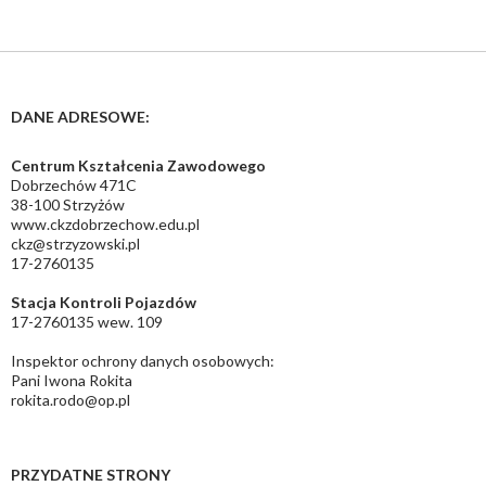
DANE ADRESOWE:
Centrum Kształcenia Zawodowego
Dobrzechów 471C
38-100 Strzyżów
www.ckzdobrzechow.edu.pl
ckz@strzyzowski.pl
17-2760135
Stacja Kontroli Pojazdów
17-2760135 wew. 109
Inspektor ochrony danych osobowych:
Pani Iwona Rokita
rokita.rodo@op.pl
PRZYDATNE STRONY