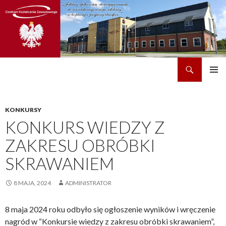
Szukaj
CKZ w Dobrzechowie
PRZEJDŹ
MENU
DO
GŁÓWN
TREŚCI
KONKURSY
KONKURS WIEDZY Z
ZAKRESU OBRÓBKI
SKRAWANIEM
8 MAJA, 2024
ADMINISTRATOR
8 maja 2024 roku odbyło się ogłoszenie wyników i wręczenie
nagród w “Konkursie wiedzy z zakresu obróbki skrawaniem”,