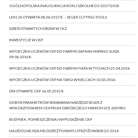
OGÓLNOPOLSKA INAUGURACJA ROKU SZKOLNEGO 2017/2018
LEKCJA OTWARTA 08.06.2017 R. – SEGER CUTTING TOOLS
DZIEŃ OTWARTYCH DRZWI W CKZ
INWESTYCJE W CKP
WYCIECZKA UCZNIÓW CKP DO FABRYKI SAFRAN HISPANO SUIZA
09.06.2016 R.
WYCIECZKA UCZNIÓW CKP DO FABRYKI FIATA W TYCHACH 25.04.2016
WYCIECZKA UCZNIÓW CKP NA TARGI W KIELCACH 10.03.2016
DNI OTWARTE CKP 16.05.2015 R.
DOBÓR PARAMETRÓW SKRAWANIA NARZĘDZI SEGER Z
WYKORZYSTANIEM CENTRUM OBRÓBCZEGO MIKRON VCE 600 PRO
BUDYNEK, POMIESZCZENIA I WYPOSAŻENIE CKP
NAJZDOLNIEJSZA MŁODZIEŻ POWIATU STRZYŻOWSKIEGO 2014