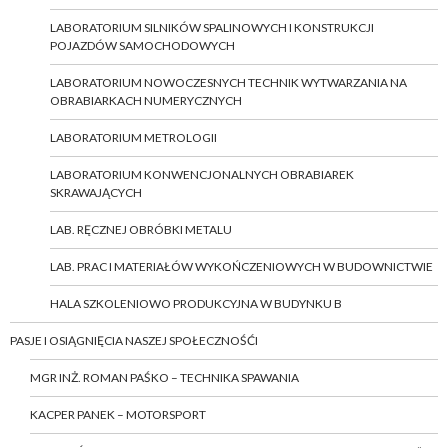
LABORATORIUM SILNIKÓW SPALINOWYCH I KONSTRUKCJI
POJAZDÓW SAMOCHODOWYCH
LABORATORIUM NOWOCZESNYCH TECHNIK WYTWARZANIA NA
OBRABIARKACH NUMERYCZNYCH
LABORATORIUM METROLOGII
LABORATORIUM KONWENCJONALNYCH OBRABIAREK
SKRAWAJĄCYCH
LAB. RĘCZNEJ OBRÓBKI METALU
LAB. PRAC I MATERIAŁÓW WYKOŃCZENIOWYCH W BUDOWNICTWIE
HALA SZKOLENIOWO PRODUKCYJNA W BUDYNKU B
PASJE I OSIĄGNIĘCIA NASZEJ SPOŁECZNOŚĆI
MGR INŻ. ROMAN PAŚKO – TECHNIKA SPAWANIA
KACPER PANEK – MOTORSPORT