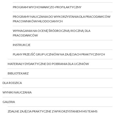
PROGRAM WYCHOWAWCZO-PROFILAKTYCZNY
PROGRAMY NAUCZANIA DO WYKORZYSTANIA DLA PRACODAWCÓW
PRACOWNIKÓW MŁODOCIANYCH
WYMAGANIA NA OCENĘ ŚRÓDROCZNĄ I ROCZNĄ DLA
PRACODAWCÓW
INSTRUKCJE
PLANY PRZEJŚĆ GRUP UCZNIÓW NA ZAJĘCIACH PRAKTYCZNYCH
MATERIAŁY DYDAKTYCZNE DO POBRANIA DLA UCZNIÓW
BIBLIOTEKARZ
DLA RODZICA
WYNIKI NAUCZANIA
GALERIA
ZDALNE ZAJĘCIA PRAKTYCZNE Z WYKORZYSTANIEM MS TEAMS