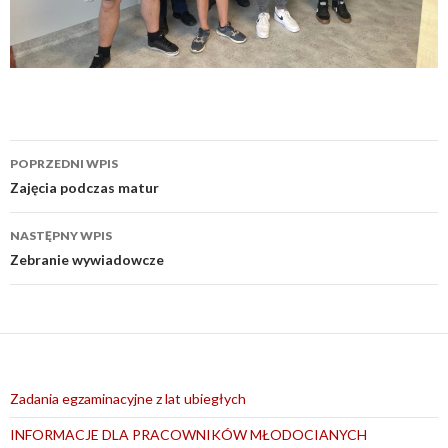
Nawigacja
POPRZEDNI WPIS
wpisu
Zajęcia podczas matur
NASTĘPNY WPIS
Zebranie wywiadowcze
Zadania egzaminacyjne z lat ubiegłych
INFORMACJE DLA PRACOWNIKÓW MŁODOCIANYCH