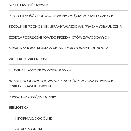
SZKODLIWOŚĆ UŻYWEK
PLANY PRZEJŚĆ GRUP UCZNIÓW NA ZAJĘCIACH PRAKTYCZNYCH
SZKOLENIE PODNOŚNIKI ,BRAMY WJAZDOWE, PRASA HYDRAULICZNA
ZESTAW PODRĘCZNIKÓW DO PRZEDMIOTÓW ZAWODOWYCH
NOWE RAMOWE PLANY PRAKTYK ZAWODOWYCH OD 2020 R.
ZAJĘCIA POZALEKCYJNE
TERMINY EGZAMINÓW ZAWODOWYCH
BAZA PRACODAWCÓW WSPÓŁPRACUJĄCYCH Z CKZ W RAMACH
PRAKTYK ZAWODOWYCH
PRAWA I OBOWIĄZKI UCZNIA
BIBLIOTEKA
INFORMACJE OGÓLNE
KATALOG ONLINE