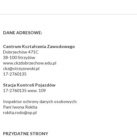
DANE ADRESOWE:
Centrum Kształcenia Zawodowego
Dobrzechów 471C
38-100 Strzyżów
www.ckzdobrzechow.edu.pl
ckz@strzyzowski.pl
17-2760135
Stacja Kontroli Pojazdów
17-2760135 wew. 109
Inspektor ochrony danych osobowych:
Pani Iwona Rokita
rokita.rodo@op.pl
PRZYDATNE STRONY