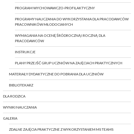
PROGRAM WYCHOWAWCZO-PROFILAKTYCZNY
PROGRAMY NAUCZANIA DO WYKORZYSTANIA DLA PRACODAWCÓW
PRACOWNIKÓW MŁODOCIANYCH
WYMAGANIA NA OCENĘ ŚRÓDROCZNĄ I ROCZNĄ DLA
PRACODAWCÓW
INSTRUKCJE
PLANY PRZEJŚĆ GRUP UCZNIÓW NA ZAJĘCIACH PRAKTYCZNYCH
MATERIAŁY DYDAKTYCZNE DO POBRANIA DLA UCZNIÓW
BIBLIOTEKARZ
DLA RODZICA
WYNIKI NAUCZANIA
GALERIA
ZDALNE ZAJĘCIA PRAKTYCZNE Z WYKORZYSTANIEM MS TEAMS