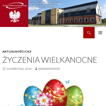
Szukaj
CKZ w Dobrzechowie
PRZEJDŹ
MENU
DO
GŁÓWN
TREŚCI
AKTUALNOŚCI CKZ
ŻYCZENIA WIELKANOCNE
16 KWIETNIA, 2019
ADMINISTRATOR