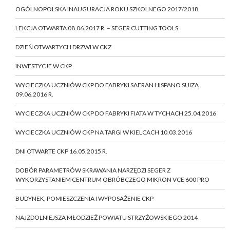
OGÓLNOPOLSKA INAUGURACJA ROKU SZKOLNEGO 2017/2018
LEKCJA OTWARTA 08.06.2017 R. – SEGER CUTTING TOOLS
DZIEŃ OTWARTYCH DRZWI W CKZ
INWESTYCJE W CKP
WYCIECZKA UCZNIÓW CKP DO FABRYKI SAFRAN HISPANO SUIZA
09.06.2016 R.
WYCIECZKA UCZNIÓW CKP DO FABRYKI FIATA W TYCHACH 25.04.2016
WYCIECZKA UCZNIÓW CKP NA TARGI W KIELCACH 10.03.2016
DNI OTWARTE CKP 16.05.2015 R.
DOBÓR PARAMETRÓW SKRAWANIA NARZĘDZI SEGER Z
WYKORZYSTANIEM CENTRUM OBRÓBCZEGO MIKRON VCE 600 PRO
BUDYNEK, POMIESZCZENIA I WYPOSAŻENIE CKP
NAJZDOLNIEJSZA MŁODZIEŻ POWIATU STRZYŻOWSKIEGO 2014