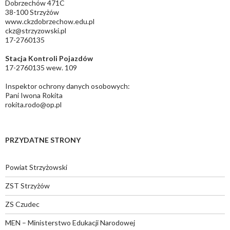
Dobrzechów 471C
38-100 Strzyżów
www.ckzdobrzechow.edu.pl
ckz@strzyzowski.pl
17-2760135
Stacja Kontroli Pojazdów
17-2760135 wew. 109
Inspektor ochrony danych osobowych:
Pani Iwona Rokita
rokita.rodo@op.pl
PRZYDATNE STRONY
Powiat Strzyżowski
ZST Strzyżów
ZS Czudec
MEN – Ministerstwo Edukacji Narodowej