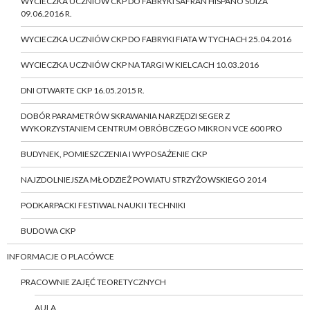
WYCIECZKA UCZNIÓW CKP DO FABRYKI SAFRAN HISPANO SUIZA
09.06.2016 R.
WYCIECZKA UCZNIÓW CKP DO FABRYKI FIATA W TYCHACH 25.04.2016
WYCIECZKA UCZNIÓW CKP NA TARGI W KIELCACH 10.03.2016
DNI OTWARTE CKP 16.05.2015 R.
DOBÓR PARAMETRÓW SKRAWANIA NARZĘDZI SEGER Z
WYKORZYSTANIEM CENTRUM OBRÓBCZEGO MIKRON VCE 600 PRO
BUDYNEK, POMIESZCZENIA I WYPOSAŻENIE CKP
NAJZDOLNIEJSZA MŁODZIEŻ POWIATU STRZYŻOWSKIEGO 2014
PODKARPACKI FESTIWAL NAUKI I TECHNIKI
BUDOWA CKP
INFORMACJE O PLACÓWCE
PRACOWNIE ZAJĘĆ TEORETYCZNYCH
AULA