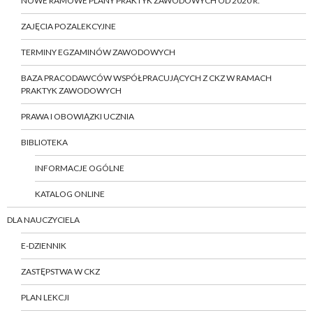
NOWE RAMOWE PLANY PRAKTYK ZAWODOWYCH OD 2020 R.
ZAJĘCIA POZALEKCYJNE
TERMINY EGZAMINÓW ZAWODOWYCH
BAZA PRACODAWCÓW WSPÓŁPRACUJĄCYCH Z CKZ W RAMACH
PRAKTYK ZAWODOWYCH
PRAWA I OBOWIĄZKI UCZNIA
BIBLIOTEKA
INFORMACJE OGÓLNE
KATALOG ONLINE
DLA NAUCZYCIELA
E-DZIENNIK
ZASTĘPSTWA W CKZ
PLAN LEKCJI