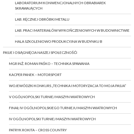
LABORATORIUM KONWENCJONALNYCH OBRABIAREK
SKRAWAJĄCYCH
LAB. RĘCZNEJ OBRÓBKI METALU
LAB. PRAC I MATERIAŁÓW WYKOŃCZENIOWYCH W BUDOWNICTWIE
HALA SZKOLENIOWO PRODUKCYJNA W BUDYNKU B
PASJE I OSIĄGNIĘCIA NASZEJ SPOŁECZNOŚĆI
MGR INŻ. ROMAN PAŚKO – TECHNIKA SPAWANIA
KACPER PANEK – MOTORSPORT
WOJEWÓDZKI KONKURS „TECHNIKA I MOTORYZACJA TO MOJA PASJA”
V OGÓLNOPOLSKI TURNIEJ MASZYN WIATROWYCH
FINAŁ IV OGÓLNOPOLSKIEGO TURNIEJU MASZYN WIATROWYCH
IV OGÓLNOPOLSKI TURNIEJ MASZYN WIATROWYCH
PATRYK ROKITA – CROSS COUNTRY