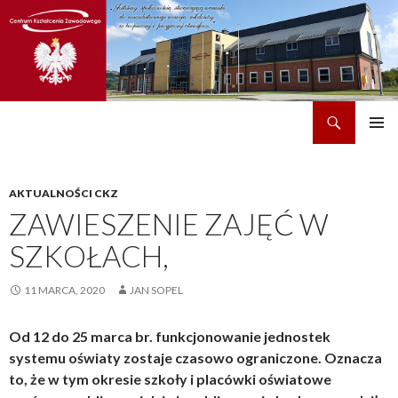
Szukaj
CKZ w Dobrzechowie
PRZEJDŹ
MENU
DO
GŁÓWN
TREŚCI
AKTUALNOŚCI CKZ
ZAWIESZENIE ZAJĘĆ W
SZKOŁACH,
11 MARCA, 2020
JAN SOPEL
Od 12 do 25 marca br. funkcjonowanie jednostek
systemu oświaty zostaje czasowo ograniczone. Oznacza
to, że w tym okresie szkoły i placówki oświatowe