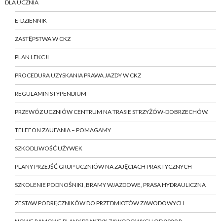
DLA UCZNIA
E-DZIENNIK
ZASTĘPSTWA W CKZ
PLAN LEKCJI
PROCEDURA UZYSKANIA PRAWA JAZDY W CKZ
REGULAMIN STYPENDIUM
PRZEWÓZ UCZNIÓW CENTRUM NA TRASIE STRZYŻÓW-DOBRZECHÓW.
TELEFON ZAUFANIA – POMAGAMY
SZKODLIWOŚĆ UŻYWEK
PLANY PRZEJŚĆ GRUP UCZNIÓW NA ZAJĘCIACH PRAKTYCZNYCH
SZKOLENIE PODNOŚNIKI ,BRAMY WJAZDOWE, PRASA HYDRAULICZNA
ZESTAW PODRĘCZNIKÓW DO PRZEDMIOTÓW ZAWODOWYCH