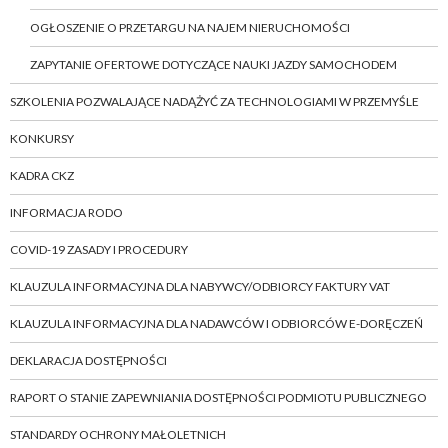
OGŁOSZENIE O PRZETARGU NA NAJEM NIERUCHOMOŚCI
ZAPYTANIE OFERTOWE DOTYCZĄCE NAUKI JAZDY SAMOCHODEM
SZKOLENIA POZWALAJĄCE NADĄŻYĆ ZA TECHNOLOGIAMI W PRZEMYŚLE
KONKURSY
KADRA CKZ
INFORMACJA RODO
COVID-19 ZASADY I PROCEDURY
KLAUZULA INFORMACYJNA DLA NABYWCY/ODBIORCY FAKTURY VAT
KLAUZULA INFORMACYJNA DLA NADAWCÓW I ODBIORCÓW E-DORĘCZEŃ
DEKLARACJA DOSTĘPNOŚCI
RAPORT O STANIE ZAPEWNIANIA DOSTĘPNOŚCI PODMIOTU PUBLICZNEGO
STANDARDY OCHRONY MAŁOLETNICH