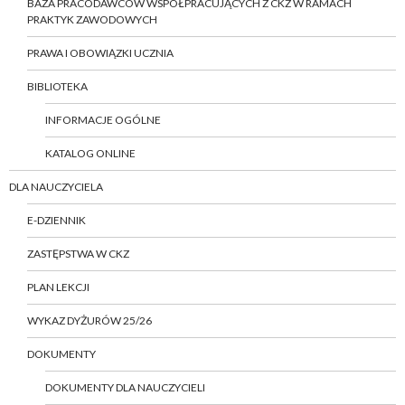
BAZA PRACODAWCÓW WSPÓŁPRACUJĄCYCH Z CKZ W RAMACH
PRAKTYK ZAWODOWYCH
PRAWA I OBOWIĄZKI UCZNIA
BIBLIOTEKA
INFORMACJE OGÓLNE
KATALOG ONLINE
DLA NAUCZYCIELA
E-DZIENNIK
ZASTĘPSTWA W CKZ
PLAN LEKCJI
WYKAZ DYŻURÓW 25/26
DOKUMENTY
DOKUMENTY DLA NAUCZYCIELI