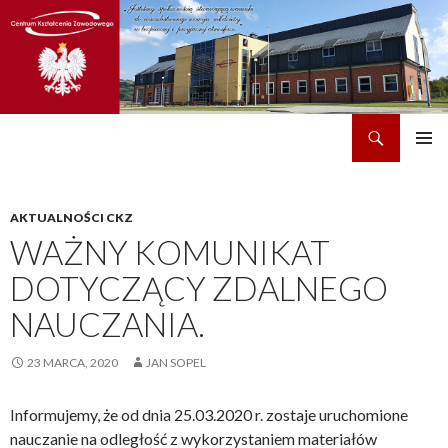
Szukaj
CKZ w Dobrzechowie
PRZEJDŹ
MENU
DO
GŁÓWN
TREŚCI
AKTUALNOŚCI CKZ
WAŻNY KOMUNIKAT
DOTYCZĄCY ZDALNEGO
NAUCZANIA.
23 MARCA, 2020
JAN SOPEL
Informujemy, że od dnia 25.03.2020 r. zostaje uruchomione
nauczanie na odległość z wykorzystaniem materiałów