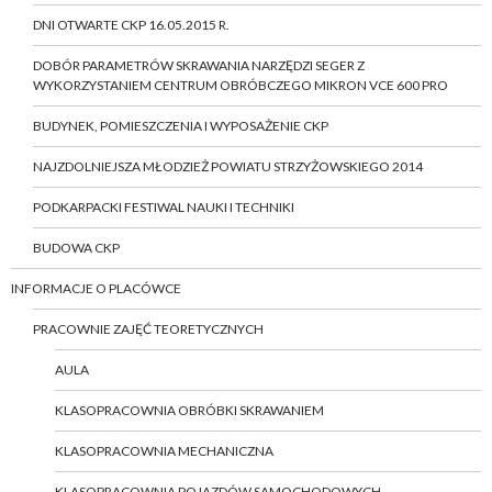
DNI OTWARTE CKP 16.05.2015 R.
DOBÓR PARAMETRÓW SKRAWANIA NARZĘDZI SEGER Z
WYKORZYSTANIEM CENTRUM OBRÓBCZEGO MIKRON VCE 600 PRO
BUDYNEK, POMIESZCZENIA I WYPOSAŻENIE CKP
NAJZDOLNIEJSZA MŁODZIEŻ POWIATU STRZYŻOWSKIEGO 2014
PODKARPACKI FESTIWAL NAUKI I TECHNIKI
BUDOWA CKP
INFORMACJE O PLACÓWCE
PRACOWNIE ZAJĘĆ TEORETYCZNYCH
AULA
KLASOPRACOWNIA OBRÓBKI SKRAWANIEM
KLASOPRACOWNIA MECHANICZNA
KLASOPRACOWNIA POJAZDÓW SAMOCHODOWYCH