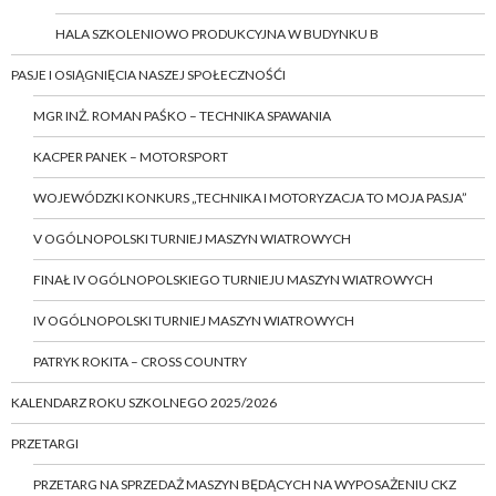
HALA SZKOLENIOWO PRODUKCYJNA W BUDYNKU B
PASJE I OSIĄGNIĘCIA NASZEJ SPOŁECZNOŚĆI
MGR INŻ. ROMAN PAŚKO – TECHNIKA SPAWANIA
KACPER PANEK – MOTORSPORT
WOJEWÓDZKI KONKURS „TECHNIKA I MOTORYZACJA TO MOJA PASJA”
V OGÓLNOPOLSKI TURNIEJ MASZYN WIATROWYCH
FINAŁ IV OGÓLNOPOLSKIEGO TURNIEJU MASZYN WIATROWYCH
IV OGÓLNOPOLSKI TURNIEJ MASZYN WIATROWYCH
PATRYK ROKITA – CROSS COUNTRY
KALENDARZ ROKU SZKOLNEGO 2025/2026
PRZETARGI
PRZETARG NA SPRZEDAŻ MASZYN BĘDĄCYCH NA WYPOSAŻENIU CKZ