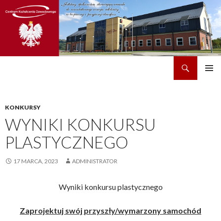
Szukaj
CKZ w Dobrzechowie
PRZEJDŹ
MENU
DO
GŁÓWN
TREŚCI
KONKURSY
WYNIKI KONKURSU
PLASTYCZNEGO
17 MARCA, 2023
ADMINISTRATOR
Wyniki konkursu plastycznego
Zaprojektuj swój przyszły/wymarzony samochód