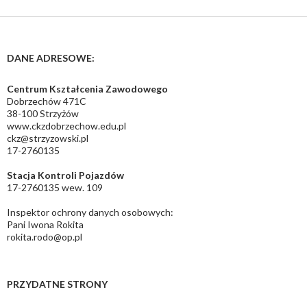
DANE ADRESOWE:
Centrum Kształcenia Zawodowego
Dobrzechów 471C
38-100 Strzyżów
www.ckzdobrzechow.edu.pl
ckz@strzyzowski.pl
17-2760135
Stacja Kontroli Pojazdów
17-2760135 wew. 109
Inspektor ochrony danych osobowych:
Pani Iwona Rokita
rokita.rodo@op.pl
PRZYDATNE STRONY