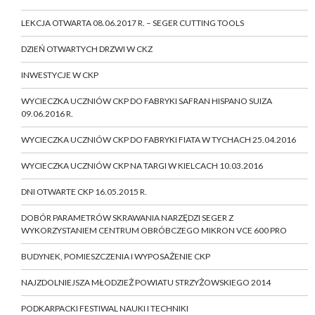
LEKCJA OTWARTA 08.06.2017 R. – SEGER CUTTING TOOLS
DZIEŃ OTWARTYCH DRZWI W CKZ
INWESTYCJE W CKP
WYCIECZKA UCZNIÓW CKP DO FABRYKI SAFRAN HISPANO SUIZA
09.06.2016 R.
WYCIECZKA UCZNIÓW CKP DO FABRYKI FIATA W TYCHACH 25.04.2016
WYCIECZKA UCZNIÓW CKP NA TARGI W KIELCACH 10.03.2016
DNI OTWARTE CKP 16.05.2015 R.
DOBÓR PARAMETRÓW SKRAWANIA NARZĘDZI SEGER Z
WYKORZYSTANIEM CENTRUM OBRÓBCZEGO MIKRON VCE 600 PRO
BUDYNEK, POMIESZCZENIA I WYPOSAŻENIE CKP
NAJZDOLNIEJSZA MŁODZIEŻ POWIATU STRZYŻOWSKIEGO 2014
PODKARPACKI FESTIWAL NAUKI I TECHNIKI