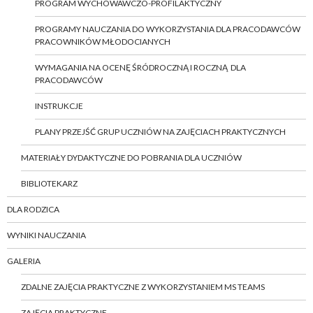
PROGRAM WYCHOWAWCZO-PROFILAKTYCZNY
PROGRAMY NAUCZANIA DO WYKORZYSTANIA DLA PRACODAWCÓW
PRACOWNIKÓW MŁODOCIANYCH
WYMAGANIA NA OCENĘ ŚRÓDROCZNĄ I ROCZNĄ DLA
PRACODAWCÓW
INSTRUKCJE
PLANY PRZEJŚĆ GRUP UCZNIÓW NA ZAJĘCIACH PRAKTYCZNYCH
MATERIAŁY DYDAKTYCZNE DO POBRANIA DLA UCZNIÓW
BIBLIOTEKARZ
DLA RODZICA
WYNIKI NAUCZANIA
GALERIA
ZDALNE ZAJĘCIA PRAKTYCZNE Z WYKORZYSTANIEM MS TEAMS
ZAJĘCIA PRAKTYCZNE