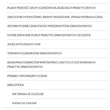
PLANY PRZEJŚĆ GRUP UCZNIÓW NA ZAJĘCIACH PRAKTYCZNYCH
SZKOLENIE PODNOŚNIKI ,BRAMY WJAZDOWE, PRASA HYDRAULICZNA
ZESTAW PODRĘCZNIKÓW DO PRZEDMIOTÓW ZAWODOWYCH
NOWE RAMOWE PLANY PRAKTYK ZAWODOWYCH OD 2020 R.
ZAJĘCIA POZALEKCYJNE
TERMINY EGZAMINÓW ZAWODOWYCH
BAZA PRACODAWCÓW WSPÓŁPRACUJĄCYCH Z CKZ W RAMACH
PRAKTYK ZAWODOWYCH
PRAWA I OBOWIĄZKI UCZNIA
BIBLIOTEKA
INFORMACJE OGÓLNE
KATALOG ONLINE