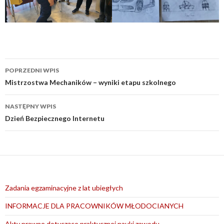
Nawigacja
POPRZEDNI WPIS
wpisu
Mistrzostwa Mechaników – wyniki etapu szkolnego
NASTĘPNY WPIS
Dzień Bezpiecznego Internetu
Zadania egzaminacyjne z lat ubiegłych
INFORMACJE DLA PRACOWNIKÓW MŁODOCIANYCH
Akty prawne dotyczące praktycznej nauki zawodu