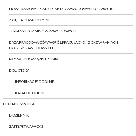
NOWE RAMOWE PLANY PRAKTYK ZAWODOWYCH OD 2020 R.
ZAJĘCIA POZALEKCYJNE
TERMINY EGZAMINÓW ZAWODOWYCH
BAZA PRACODAWCÓW WSPÓŁPRACUJĄCYCH Z CKZ W RAMACH
PRAKTYK ZAWODOWYCH
PRAWA I OBOWIĄZKI UCZNIA
BIBLIOTEKA
INFORMACJE OGÓLNE
KATALOG ONLINE
DLA NAUCZYCIELA
E-DZIENNIK
ZASTĘPSTWA W CKZ