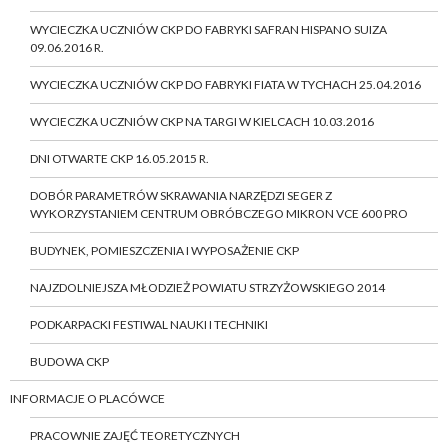
WYCIECZKA UCZNIÓW CKP DO FABRYKI SAFRAN HISPANO SUIZA
09.06.2016 R.
WYCIECZKA UCZNIÓW CKP DO FABRYKI FIATA W TYCHACH 25.04.2016
WYCIECZKA UCZNIÓW CKP NA TARGI W KIELCACH 10.03.2016
DNI OTWARTE CKP 16.05.2015 R.
DOBÓR PARAMETRÓW SKRAWANIA NARZĘDZI SEGER Z
WYKORZYSTANIEM CENTRUM OBRÓBCZEGO MIKRON VCE 600 PRO
BUDYNEK, POMIESZCZENIA I WYPOSAŻENIE CKP
NAJZDOLNIEJSZA MŁODZIEŻ POWIATU STRZYŻOWSKIEGO 2014
PODKARPACKI FESTIWAL NAUKI I TECHNIKI
BUDOWA CKP
INFORMACJE O PLACÓWCE
PRACOWNIE ZAJĘĆ TEORETYCZNYCH