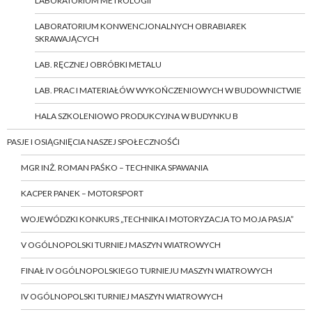
LABORATORIUM METROLOGII
LABORATORIUM KONWENCJONALNYCH OBRABIAREK
SKRAWAJĄCYCH
LAB. RĘCZNEJ OBRÓBKI METALU
LAB. PRAC I MATERIAŁÓW WYKOŃCZENIOWYCH W BUDOWNICTWIE
HALA SZKOLENIOWO PRODUKCYJNA W BUDYNKU B
PASJE I OSIĄGNIĘCIA NASZEJ SPOŁECZNOŚĆI
MGR INŻ. ROMAN PAŚKO – TECHNIKA SPAWANIA
KACPER PANEK – MOTORSPORT
WOJEWÓDZKI KONKURS „TECHNIKA I MOTORYZACJA TO MOJA PASJA”
V OGÓLNOPOLSKI TURNIEJ MASZYN WIATROWYCH
FINAŁ IV OGÓLNOPOLSKIEGO TURNIEJU MASZYN WIATROWYCH
IV OGÓLNOPOLSKI TURNIEJ MASZYN WIATROWYCH