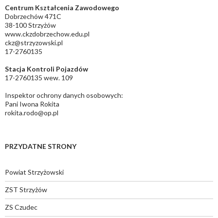
Centrum Kształcenia Zawodowego
Dobrzechów 471C
38-100 Strzyżów
www.ckzdobrzechow.edu.pl
ckz@strzyzowski.pl
17-2760135
Stacja Kontroli Pojazdów
17-2760135 wew. 109
Inspektor ochrony danych osobowych:
Pani Iwona Rokita
rokita.rodo@op.pl
PRZYDATNE STRONY
Powiat Strzyżowski
ZST Strzyżów
ZS Czudec