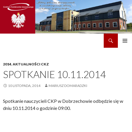
Szukaj
CKZ w Dobrzechowie
PRZEJDŹ
MENU
DO
GŁÓWN
TREŚCI
2014
,
AKTUALNOŚCI CKZ
SPOTKANIE 10.11.2014
10 LISTOPADA, 2014
MARIUSZ DOMARADZKI
Spotkanie nauczycieli CKP w Dobrzechowie odbędzie się w
dniu 10.11.2014 o godzinie 09:00.