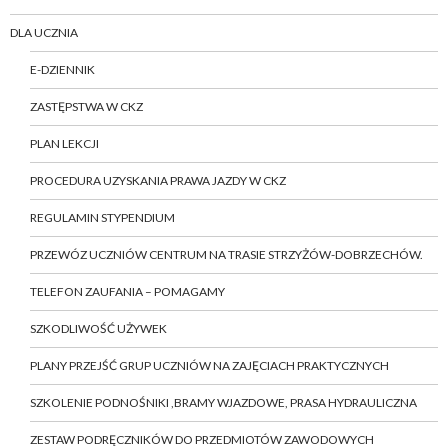
DLA UCZNIA
E-DZIENNIK
ZASTĘPSTWA W CKZ
PLAN LEKCJI
PROCEDURA UZYSKANIA PRAWA JAZDY W CKZ
REGULAMIN STYPENDIUM
PRZEWÓZ UCZNIÓW CENTRUM NA TRASIE STRZYŻÓW-DOBRZECHÓW.
TELEFON ZAUFANIA – POMAGAMY
SZKODLIWOŚĆ UŻYWEK
PLANY PRZEJŚĆ GRUP UCZNIÓW NA ZAJĘCIACH PRAKTYCZNYCH
SZKOLENIE PODNOŚNIKI ,BRAMY WJAZDOWE, PRASA HYDRAULICZNA
ZESTAW PODRĘCZNIKÓW DO PRZEDMIOTÓW ZAWODOWYCH