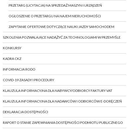
PRZETARG (LICYTACJA) NA SPRZEDAŻ MASZYN I URZĄDZEŃ
OGŁOSZENIE O PRZETARGU NA NAJEM NIERUCHOMOŚCI
ZAPYTANIE OFERTOWE DOTYCZĄCE NAUKI JAZDY SAMOCHODEM
SZKOLENIA POZWALAJĄCE NADĄŻYĆ ZA TECHNOLOGIAMI W PRZEMYŚLE
KONKURSY
KADRA CKZ
INFORMACJA RODO
COVID-19 ZASADY I PROCEDURY
KLAUZULA INFORMACYJNA DLA NABYWCY/ODBIORCY FAKTURY VAT
KLAUZULA INFORMACYJNA DLA NADAWCÓW I ODBIORCÓW E-DORĘCZEŃ
DEKLARACJA DOSTĘPNOŚCI
RAPORT O STANIE ZAPEWNIANIA DOSTĘPNOŚCI PODMIOTU PUBLICZNEGO