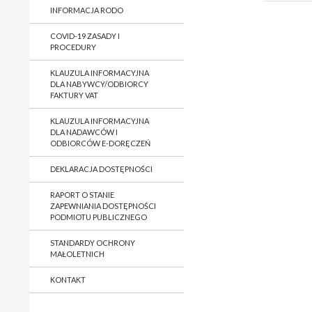
INFORMACJA RODO
COVID-19 ZASADY I
PROCEDURY
KLAUZULA INFORMACYJNA
DLA NABYWCY/ODBIORCY
FAKTURY VAT
KLAUZULA INFORMACYJNA
DLA NADAWCÓW I
ODBIORCÓW E-DORĘCZEŃ
DEKLARACJA DOSTĘPNOŚCI
RAPORT O STANIE
ZAPEWNIANIA DOSTĘPNOŚCI
PODMIOTU PUBLICZNEGO
STANDARDY OCHRONY
MAŁOLETNICH
KONTAKT