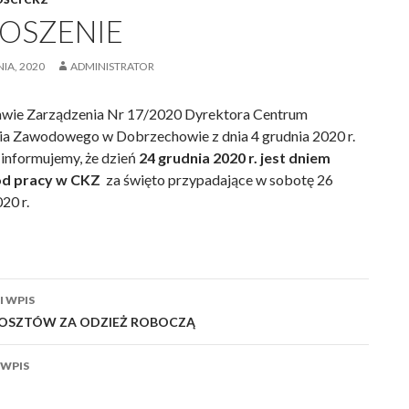
OSZENIE
IA, 2020
ADMINISTRATOR
wie Zarządzenia Nr 17/2020 Dyrektora Centrum
ia Zawodowego w Dobrzechowie z dnia 4 grudnia 2020 r.
 informujemy, że dzień
24 grudnia 2020 r. jest dniem
d pracy w CKZ
za święto przypadające w sobotę 26
20 r.
acja
 WPIS
OSZTÓW ZA ODZIEŻ ROBOCZĄ
 WPIS
a