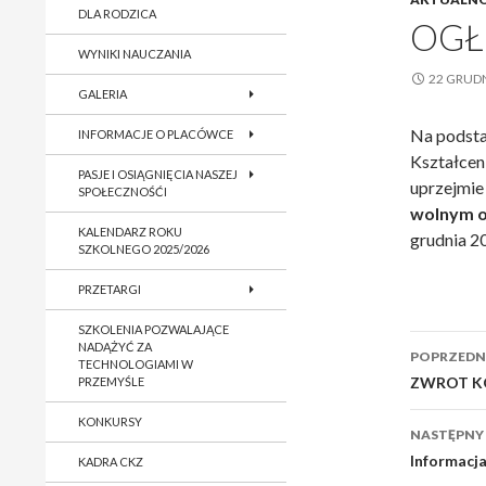
DLA RODZICA
OGŁ
WYNIKI NAUCZANIA
22 GRUDN
GALERIA
Na podsta
INFORMACJE O PLACÓWCE
Kształcen
PASJE I OSIĄGNIĘCIA NASZEJ
uprzejmie
SPOŁECZNOŚĆI
wolnym o
KALENDARZ ROKU
grudnia 20
SZKOLNEGO 2025/2026
PRZETARGI
SZKOLENIA POZWALAJĄCE
Nawig
NADĄŻYĆ ZA
POPRZEDNI
TECHNOLOGIAMI W
wpisu
ZWROT K
PRZEMYŚLE
KONKURSY
NASTĘPNY
Informacj
KADRA CKZ