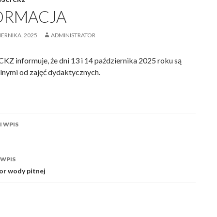
ORMACJA
IERNIKA, 2025
ADMINISTRATOR
KZ informuje, że dni 13 i 14 października 2025 roku są
lnymi od zajęć dydaktycznych.
acja
 WPIS
 WPIS
or wody pitnej