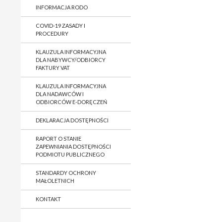
INFORMACJA RODO
COVID-19 ZASADY I
PROCEDURY
KLAUZULA INFORMACYJNA
DLA NABYWCY/ODBIORCY
FAKTURY VAT
KLAUZULA INFORMACYJNA
DLA NADAWCÓW I
ODBIORCÓW E-DORĘCZEŃ
DEKLARACJA DOSTĘPNOŚCI
RAPORT O STANIE
ZAPEWNIANIA DOSTĘPNOŚCI
PODMIOTU PUBLICZNEGO
STANDARDY OCHRONY
MAŁOLETNICH
KONTAKT