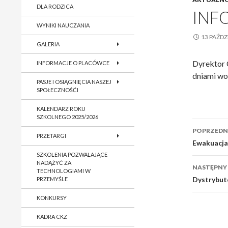
DLA RODZICA
INF
WYNIKI NAUCZANIA
13 PAŹDZ
GALERIA
Dyrektor C
INFORMACJE O PLACÓWCE
dniami wo
PASJE I OSIĄGNIĘCIA NASZEJ
SPOŁECZNOŚĆI
KALENDARZ ROKU
SZKOLNEGO 2025/2026
Nawig
POPRZEDNI
PRZETARGI
wpisu
Ewakuacja
SZKOLENIA POZWALAJĄCE
NADĄŻYĆ ZA
NASTĘPNY
TECHNOLOGIAMI W
Dystrybut
PRZEMYŚLE
KONKURSY
KADRA CKZ