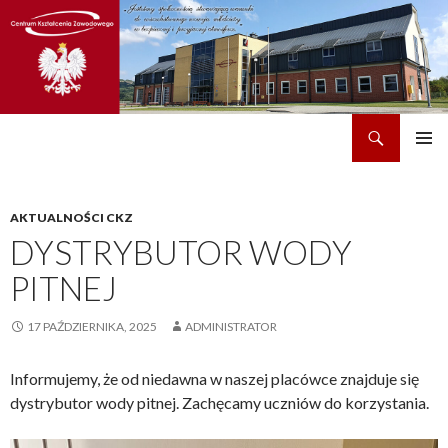
Szukaj
CKZ w Dobrzechowie
PRZEJDŹ
MENU
DO
GŁÓWN
TREŚCI
AKTUALNOŚCI CKZ
DYSTRYBUTOR WODY
PITNEJ
17 PAŹDZIERNIKA, 2025
ADMINISTRATOR
Informujemy, że od niedawna w naszej placówce znajduje się
dystrybutor wody pitnej. Zachęcamy uczniów do korzystania.