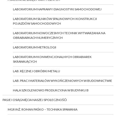
LABORATORIUM NAPRAWY I DIAGNOSTYKI SAMOCHODOWEJ
LABORATORIUM SILNIKÓW SPALINOWYCH I KONSTRUKCJI
POJAZDÓW SAMOCHODOWYCH
LABORATORIUM NOWOCZESNYCH TECHNIK WYTWARZANIA NA
OBRABIARKACH NUMERYCZNYCH
LABORATORIUM METROLOGII
LABORATORIUM KONWENCJONALNYCH OBRABIAREK
SKRAWAJĄCYCH
LAB. RĘCZNEJ OBRÓBKI METALU
LAB. PRAC I MATERIAŁÓW WYKOŃCZENIOWYCH W BUDOWNICTWIE
HALA SZKOLENIOWO PRODUKCYJNA W BUDYNKU B
PASJE I OSIĄGNIĘCIA NASZEJ SPOŁECZNOŚĆI
MGR INŻ. ROMAN PAŚKO – TECHNIKA SPAWANIA