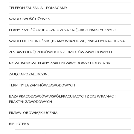
TELEFON ZAUFANIA – POMAGAMY
SZKODLIWOŚĆ UŻYWEK
PLANY PRZEJŚĆ GRUP UCZNIÓW NA ZAJĘCIACH PRAKTYCZNYCH
SZKOLENIE PODNOŚNIKI ,BRAMY WJAZDOWE, PRASA HYDRAULICZNA
ZESTAW PODRĘCZNIKÓW DO PRZEDMIOTÓW ZAWODOWYCH
NOWE RAMOWE PLANY PRAKTYK ZAWODOWYCH OD 2020 R.
ZAJĘCIA POZALEKCYJNE
TERMINY EGZAMINÓW ZAWODOWYCH
BAZA PRACODAWCÓW WSPÓŁPRACUJĄCYCH Z CKZ W RAMACH
PRAKTYK ZAWODOWYCH
PRAWA I OBOWIĄZKI UCZNIA
BIBLIOTEKA