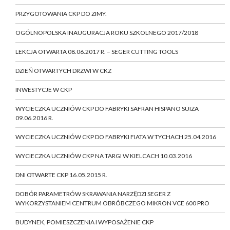
PRZYGOTOWANIA CKP DO ZIMY.
OGÓLNOPOLSKA INAUGURACJA ROKU SZKOLNEGO 2017/2018
LEKCJA OTWARTA 08.06.2017 R. – SEGER CUTTING TOOLS
DZIEŃ OTWARTYCH DRZWI W CKZ
INWESTYCJE W CKP
WYCIECZKA UCZNIÓW CKP DO FABRYKI SAFRAN HISPANO SUIZA
09.06.2016 R.
WYCIECZKA UCZNIÓW CKP DO FABRYKI FIATA W TYCHACH 25.04.2016
WYCIECZKA UCZNIÓW CKP NA TARGI W KIELCACH 10.03.2016
DNI OTWARTE CKP 16.05.2015 R.
DOBÓR PARAMETRÓW SKRAWANIA NARZĘDZI SEGER Z
WYKORZYSTANIEM CENTRUM OBRÓBCZEGO MIKRON VCE 600 PRO
BUDYNEK, POMIESZCZENIA I WYPOSAŻENIE CKP