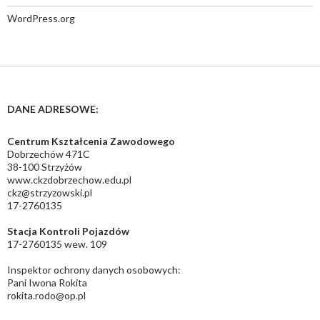
WordPress.org
DANE ADRESOWE:
Centrum Kształcenia Zawodowego
Dobrzechów 471C
38-100 Strzyżów
www.ckzdobrzechow.edu.pl
ckz@strzyzowski.pl
17-2760135
Stacja Kontroli Pojazdów
17-2760135 wew. 109
Inspektor ochrony danych osobowych:
Pani Iwona Rokita
rokita.rodo@op.pl