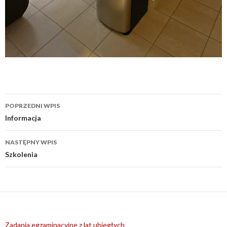
Nawigacja
POPRZEDNI WPIS
wpisu
Informacja
NASTĘPNY WPIS
Szkolenia
Zadania egzaminacyjne z lat ubiegłych