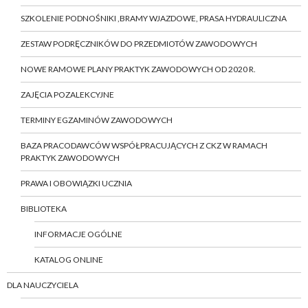
SZKOLENIE PODNOŚNIKI ,BRAMY WJAZDOWE, PRASA HYDRAULICZNA
ZESTAW PODRĘCZNIKÓW DO PRZEDMIOTÓW ZAWODOWYCH
NOWE RAMOWE PLANY PRAKTYK ZAWODOWYCH OD 2020 R.
ZAJĘCIA POZALEKCYJNE
TERMINY EGZAMINÓW ZAWODOWYCH
BAZA PRACODAWCÓW WSPÓŁPRACUJĄCYCH Z CKZ W RAMACH
PRAKTYK ZAWODOWYCH
PRAWA I OBOWIĄZKI UCZNIA
BIBLIOTEKA
INFORMACJE OGÓLNE
KATALOG ONLINE
DLA NAUCZYCIELA