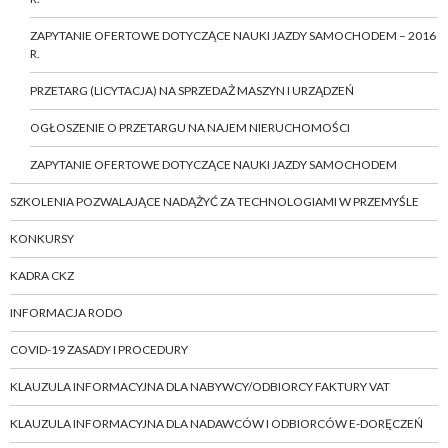
ZAPYTANIE OFERTOWE DOTYCZĄCE NAUKI JAZDY SAMOCHODEM – 2016
R.
PRZETARG (LICYTACJA) NA SPRZEDAŻ MASZYN I URZĄDZEŃ
OGŁOSZENIE O PRZETARGU NA NAJEM NIERUCHOMOŚCI
ZAPYTANIE OFERTOWE DOTYCZĄCE NAUKI JAZDY SAMOCHODEM
SZKOLENIA POZWALAJĄCE NADĄŻYĆ ZA TECHNOLOGIAMI W PRZEMYŚLE
KONKURSY
KADRA CKZ
INFORMACJA RODO
COVID-19 ZASADY I PROCEDURY
KLAUZULA INFORMACYJNA DLA NABYWCY/ODBIORCY FAKTURY VAT
KLAUZULA INFORMACYJNA DLA NADAWCÓW I ODBIORCÓW E-DORĘCZEŃ