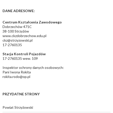
DANE ADRESOWE:
Centrum Kształcenia Zawodowego
Dobrzechów 471C
38-100 Strzyżów
www.ckzdobrzechow.edu.pl
ckz@strzyzowski.pl
17-2760135
Stacja Kontroli Pojazdów
17-2760135 wew. 109
Inspektor ochrony danych osobowych:
Pani Iwona Rokita
rokita.rodo@op.pl
PRZYDATNE STRONY
Powiat Strzyżowski