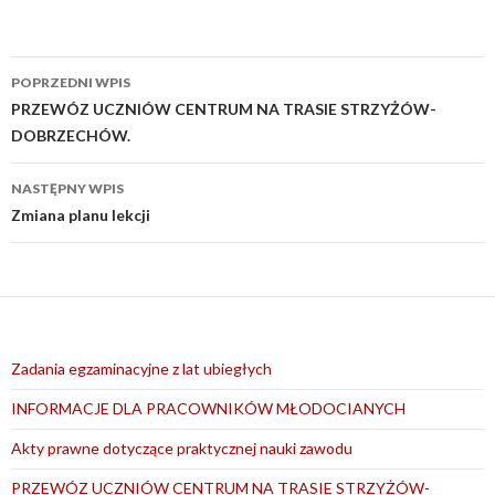
Nawigacja
POPRZEDNI WPIS
wpisu
PRZEWÓZ UCZNIÓW CENTRUM NA TRASIE STRZYŻÓW-
DOBRZECHÓW.
NASTĘPNY WPIS
Zmiana planu lekcji
Zadania egzaminacyjne z lat ubiegłych
INFORMACJE DLA PRACOWNIKÓW MŁODOCIANYCH
Akty prawne dotyczące praktycznej nauki zawodu
PRZEWÓZ UCZNIÓW CENTRUM NA TRASIE STRZYŻÓW-