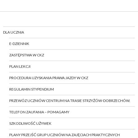
DLA UCZNIA
E-DZIENNIK
ZASTĘPSTWA W CKZ
PLAN LEKCJI
PROCEDURA UZYSKANIA PRAWA JAZDY W CKZ
REGULAMIN STYPENDIUM
PRZEWÓZ UCZNIÓW CENTRUM NA TRASIE STRZYŻÓW-DOBRZECHÓW.
TELEFON ZAUFANIA – POMAGAMY
SZKODLIWOŚĆ UŻYWEK
PLANY PRZEJŚĆ GRUP UCZNIÓW NA ZAJĘCIACH PRAKTYCZNYCH