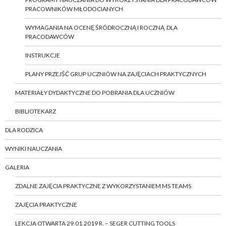
PRACOWNIKÓW MŁODOCIANYCH
WYMAGANIA NA OCENĘ ŚRÓDROCZNĄ I ROCZNĄ DLA
PRACODAWCÓW
INSTRUKCJE
PLANY PRZEJŚĆ GRUP UCZNIÓW NA ZAJĘCIACH PRAKTYCZNYCH
MATERIAŁY DYDAKTYCZNE DO POBRANIA DLA UCZNIÓW
BIBLIOTEKARZ
DLA RODZICA
WYNIKI NAUCZANIA
GALERIA
ZDALNE ZAJĘCIA PRAKTYCZNE Z WYKORZYSTANIEM MS TEAMS
ZAJĘCIA PRAKTYCZNE
LEKCJA OTWARTA 29.01.2019 R. – SEGER CUTTING TOOLS