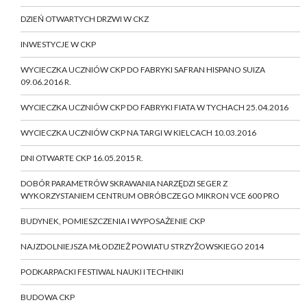
DZIEŃ OTWARTYCH DRZWI W CKZ
INWESTYCJE W CKP
WYCIECZKA UCZNIÓW CKP DO FABRYKI SAFRAN HISPANO SUIZA
09.06.2016 R.
WYCIECZKA UCZNIÓW CKP DO FABRYKI FIATA W TYCHACH 25.04.2016
WYCIECZKA UCZNIÓW CKP NA TARGI W KIELCACH 10.03.2016
DNI OTWARTE CKP 16.05.2015 R.
DOBÓR PARAMETRÓW SKRAWANIA NARZĘDZI SEGER Z
WYKORZYSTANIEM CENTRUM OBRÓBCZEGO MIKRON VCE 600 PRO
BUDYNEK, POMIESZCZENIA I WYPOSAŻENIE CKP
NAJZDOLNIEJSZA MŁODZIEŻ POWIATU STRZYŻOWSKIEGO 2014
PODKARPACKI FESTIWAL NAUKI I TECHNIKI
BUDOWA CKP