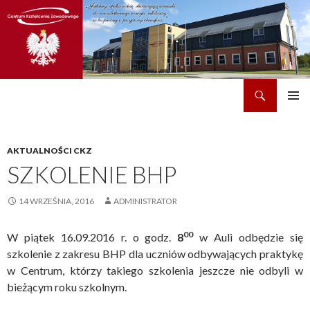
Szukaj
CKZ w Dobrzechowie
PRZEJDŹ
MENU
DO
GŁÓWN
TREŚCI
AKTUALNOŚCI CKZ
SZKOLENIE BHP
14 WRZEŚNIA, 2016
ADMINISTRATOR
00
W piątek 16.09.2016 r. o godz.
8
w Auli odbędzie się
szkolenie z zakresu BHP dla uczniów odbywających praktykę
w Centrum, którzy takiego szkolenia jeszcze nie odbyli w
bieżącym roku szkolnym.