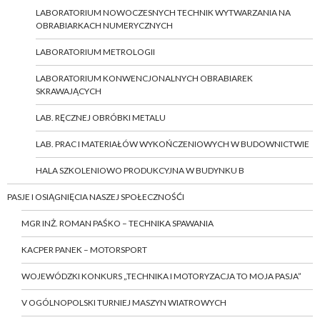
LABORATORIUM NOWOCZESNYCH TECHNIK WYTWARZANIA NA
OBRABIARKACH NUMERYCZNYCH
LABORATORIUM METROLOGII
LABORATORIUM KONWENCJONALNYCH OBRABIAREK
SKRAWAJĄCYCH
LAB. RĘCZNEJ OBRÓBKI METALU
LAB. PRAC I MATERIAŁÓW WYKOŃCZENIOWYCH W BUDOWNICTWIE
HALA SZKOLENIOWO PRODUKCYJNA W BUDYNKU B
PASJE I OSIĄGNIĘCIA NASZEJ SPOŁECZNOŚĆI
MGR INŻ. ROMAN PAŚKO – TECHNIKA SPAWANIA
KACPER PANEK – MOTORSPORT
WOJEWÓDZKI KONKURS „TECHNIKA I MOTORYZACJA TO MOJA PASJA”
V OGÓLNOPOLSKI TURNIEJ MASZYN WIATROWYCH