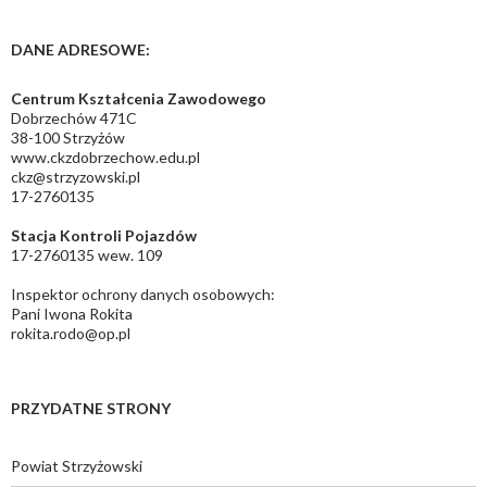
DANE ADRESOWE:
Centrum Kształcenia Zawodowego
Dobrzechów 471C
38-100 Strzyżów
www.ckzdobrzechow.edu.pl
ckz@strzyzowski.pl
17-2760135
Stacja Kontroli Pojazdów
17-2760135 wew. 109
Inspektor ochrony danych osobowych:
Pani Iwona Rokita
rokita.rodo@op.pl
PRZYDATNE STRONY
Powiat Strzyżowski