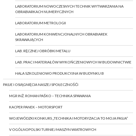
LABORATORIUM NOWOCZESNYCH TECHNIK WYTWARZANIA NA
OBRABIARKACH NUMERYCZNYCH
LABORATORIUM METROLOGII
LABORATORIUM KONWENCJONALNYCH OBRABIAREK
SKRAWAJĄCYCH
LAB. RĘCZNEJ OBRÓBKI METALU
LAB. PRAC I MATERIAŁÓW WYKOŃCZENIOWYCH W BUDOWNICTWIE
HALA SZKOLENIOWO PRODUKCYJNA W BUDYNKU B
PASJE I OSIĄGNIĘCIA NASZEJ SPOŁECZNOŚĆI
MGR INŻ. ROMAN PAŚKO – TECHNIKA SPAWANIA
KACPER PANEK – MOTORSPORT
WOJEWÓDZKI KONKURS „TECHNIKA I MOTORYZACJA TO MOJA PASJA”
V OGÓLNOPOLSKI TURNIEJ MASZYN WIATROWYCH