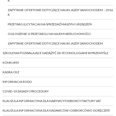
R.
ZAPYTANIE OFERTOWE DOTYCZĄCE NAUKI JAZDY SAMOCHODEM – 2016
R.
PRZETARG (LICYTACJA) NA SPRZEDAŻ MASZYN I URZĄDZEŃ
OGŁOSZENIE O PRZETARGU NA NAJEM NIERUCHOMOŚCI
ZAPYTANIE OFERTOWE DOTYCZĄCE NAUKI JAZDY SAMOCHODEM
SZKOLENIA POZWALAJĄCE NADĄŻYĆ ZA TECHNOLOGIAMI W PRZEMYŚLE
KONKURSY
KADRA CKZ
INFORMACJA RODO
COVID-19 ZASADY I PROCEDURY
KLAUZULA INFORMACYJNA DLA NABYWCY/ODBIORCY FAKTURY VAT
KLAUZULA INFORMACYJNA DLA NADAWCÓW I ODBIORCÓW E-DORĘCZEŃ