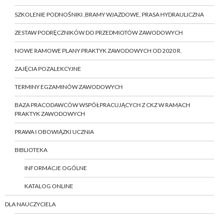
SZKOLENIE PODNOŚNIKI ,BRAMY WJAZDOWE, PRASA HYDRAULICZNA
ZESTAW PODRĘCZNIKÓW DO PRZEDMIOTÓW ZAWODOWYCH
NOWE RAMOWE PLANY PRAKTYK ZAWODOWYCH OD 2020 R.
ZAJĘCIA POZALEKCYJNE
TERMINY EGZAMINÓW ZAWODOWYCH
BAZA PRACODAWCÓW WSPÓŁPRACUJĄCYCH Z CKZ W RAMACH
PRAKTYK ZAWODOWYCH
PRAWA I OBOWIĄZKI UCZNIA
BIBLIOTEKA
INFORMACJE OGÓLNE
KATALOG ONLINE
DLA NAUCZYCIELA