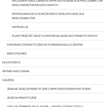
PROGRAMY NAUCZANIA DO WYKORZYSTANIA DLA PRACODAWCÓW
PRACOWNIKÓW MŁODOCIANYCH
WYMAGANIA NA OCENĘ ŚRÓDROCZNĄ I ROCZNĄ DLA
PRACODAWCÓW
INSTRUKCJE
PLANY PRZEJŚĆ GRUP UCZNIÓW NA ZAJĘCIACH PRAKTYCZNYCH
MATERIAŁY DYDAKTYCZNE DO POBRANIA DLA UCZNIÓW
BIBLIOTEKARZ
DLA RODZICA
WYNIKI NAUCZANIA
GALERIA
ZDALNE ZAJĘCIA PRAKTYCZNE Z WYKORZYSTANIEM MS TEAMS
ZAJĘCIA PRAKTYCZNE
LEKCJA OTWARTA 29.01.2019 R. – SEGER CUTTING TOOLS