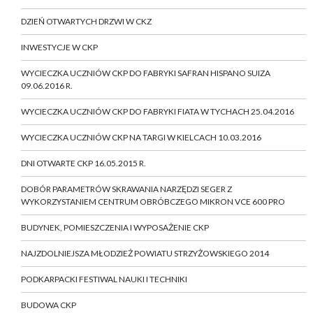
DZIEŃ OTWARTYCH DRZWI W CKZ
INWESTYCJE W CKP
WYCIECZKA UCZNIÓW CKP DO FABRYKI SAFRAN HISPANO SUIZA
09.06.2016 R.
WYCIECZKA UCZNIÓW CKP DO FABRYKI FIATA W TYCHACH 25.04.2016
WYCIECZKA UCZNIÓW CKP NA TARGI W KIELCACH 10.03.2016
DNI OTWARTE CKP 16.05.2015 R.
DOBÓR PARAMETRÓW SKRAWANIA NARZĘDZI SEGER Z
WYKORZYSTANIEM CENTRUM OBRÓBCZEGO MIKRON VCE 600 PRO
BUDYNEK, POMIESZCZENIA I WYPOSAŻENIE CKP
NAJZDOLNIEJSZA MŁODZIEŻ POWIATU STRZYŻOWSKIEGO 2014
PODKARPACKI FESTIWAL NAUKI I TECHNIKI
BUDOWA CKP