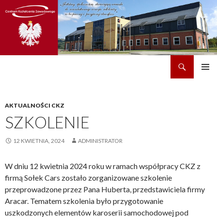
Szukaj
CKZ w Dobrzechowie
PRZEJDŹ
MENU
DO
GŁÓWN
TREŚCI
AKTUALNOŚCI CKZ
SZKOLENIE
12 KWIETNIA, 2024
ADMINISTRATOR
W dniu 12 kwietnia 2024 roku w ramach współpracy CKZ z
firmą Sołek Cars zostało zorganizowane szkolenie
przeprowadzone przez Pana Huberta, przedstawiciela firmy
Aracar. Tematem szkolenia było przygotowanie
uszkodzonych elementów karoserii samochodowej pod