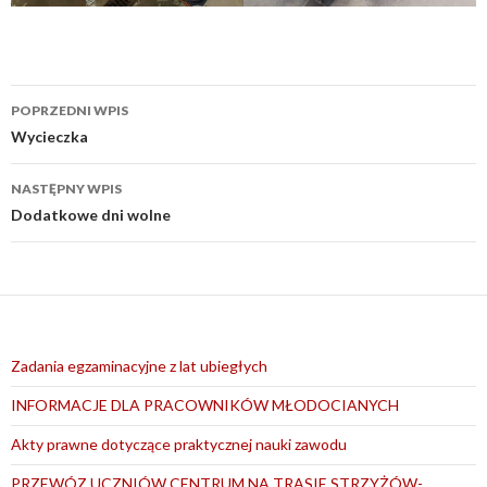
Nawigacja
POPRZEDNI WPIS
wpisu
Wycieczka
NASTĘPNY WPIS
Dodatkowe dni wolne
Zadania egzaminacyjne z lat ubiegłych
INFORMACJE DLA PRACOWNIKÓW MŁODOCIANYCH
Akty prawne dotyczące praktycznej nauki zawodu
PRZEWÓZ UCZNIÓW CENTRUM NA TRASIE STRZYŻÓW-