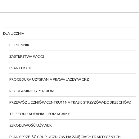
DLA UCZNIA
E-DZIENNIK
ZASTĘPSTWA W CKZ
PLAN LEKCJI
PROCEDURA UZYSKANIA PRAWA JAZDY W CKZ
REGULAMIN STYPENDIUM
PRZEWÓZ UCZNIÓW CENTRUM NA TRASIE STRZYŻÓW-DOBRZECHÓW.
TELEFON ZAUFANIA – POMAGAMY
SZKODLIWOŚĆ UŻYWEK
PLANY PRZEJŚĆ GRUP UCZNIÓW NA ZAJĘCIACH PRAKTYCZNYCH