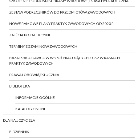
SZKOLENIE PODNOŚNIKI ,BRAMY WJAZDOWE, PRASA HYDRAULICZNA
ZESTAW PODRĘCZNIKÓW DO PRZEDMIOTÓW ZAWODOWYCH
NOWE RAMOWE PLANY PRAKTYK ZAWODOWYCH OD 2020 R.
ZAJĘCIA POZALEKCYJNE
TERMINY EGZAMINÓW ZAWODOWYCH
BAZA PRACODAWCÓW WSPÓŁPRACUJĄCYCH Z CKZ W RAMACH
PRAKTYK ZAWODOWYCH
PRAWA I OBOWIĄZKI UCZNIA
BIBLIOTEKA
INFORMACJE OGÓLNE
KATALOG ONLINE
DLA NAUCZYCIELA
E-DZIENNIK