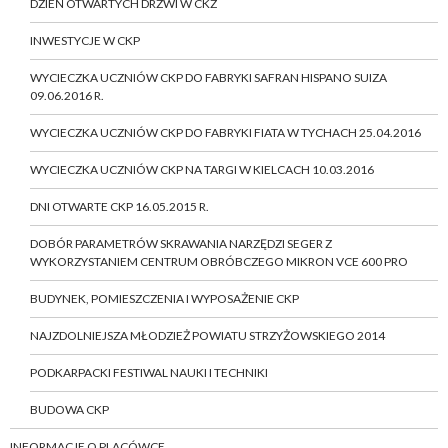
DZIEŃ OTWARTYCH DRZWI W CKZ
INWESTYCJE W CKP
WYCIECZKA UCZNIÓW CKP DO FABRYKI SAFRAN HISPANO SUIZA
09.06.2016 R.
WYCIECZKA UCZNIÓW CKP DO FABRYKI FIATA W TYCHACH 25.04.2016
WYCIECZKA UCZNIÓW CKP NA TARGI W KIELCACH 10.03.2016
DNI OTWARTE CKP 16.05.2015 R.
DOBÓR PARAMETRÓW SKRAWANIA NARZĘDZI SEGER Z
WYKORZYSTANIEM CENTRUM OBRÓBCZEGO MIKRON VCE 600 PRO
BUDYNEK, POMIESZCZENIA I WYPOSAŻENIE CKP
NAJZDOLNIEJSZA MŁODZIEŻ POWIATU STRZYŻOWSKIEGO 2014
PODKARPACKI FESTIWAL NAUKI I TECHNIKI
BUDOWA CKP
INFORMACJE O PLACÓWCE