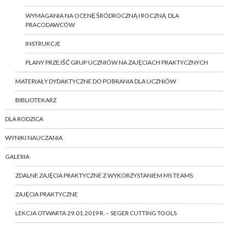
WYMAGANIA NA OCENĘ ŚRÓDROCZNĄ I ROCZNĄ DLA
PRACODAWCÓW
INSTRUKCJE
PLANY PRZEJŚĆ GRUP UCZNIÓW NA ZAJĘCIACH PRAKTYCZNYCH
MATERIAŁY DYDAKTYCZNE DO POBRANIA DLA UCZNIÓW
BIBLIOTEKARZ
DLA RODZICA
WYNIKI NAUCZANIA
GALERIA
ZDALNE ZAJĘCIA PRAKTYCZNE Z WYKORZYSTANIEM MS TEAMS
ZAJĘCIA PRAKTYCZNE
LEKCJA OTWARTA 29.01.2019 R. – SEGER CUTTING TOOLS