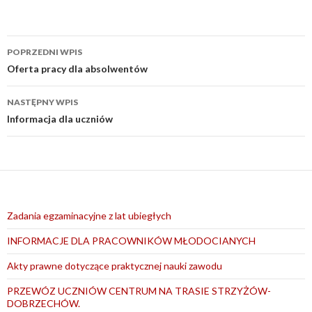
Nawigacja
POPRZEDNI WPIS
wpisu
Oferta pracy dla absolwentów
NASTĘPNY WPIS
Informacja dla uczniów
Zadania egzaminacyjne z lat ubiegłych
INFORMACJE DLA PRACOWNIKÓW MŁODOCIANYCH
Akty prawne dotyczące praktycznej nauki zawodu
PRZEWÓZ UCZNIÓW CENTRUM NA TRASIE STRZYŻÓW-
DOBRZECHÓW.