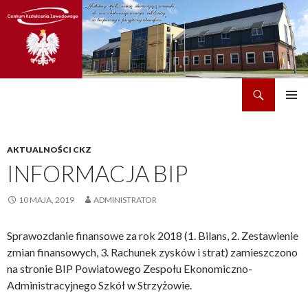
Szukaj
CKZ w Dobrzechowie
PRZEJDŹ
MENU
DO
GŁÓWN
TREŚCI
AKTUALNOŚCI CKZ
INFORMACJA BIP
10 MAJA, 2019
ADMINISTRATOR
Sprawozdanie finansowe za rok 2018 (1. Bilans, 2. Zestawienie
zmian finansowych, 3. Rachunek zysków i strat) zamieszczono
na stronie BIP Powiatowego Zespołu Ekonomiczno-
Administracyjnego Szkół w Strzyżowie.