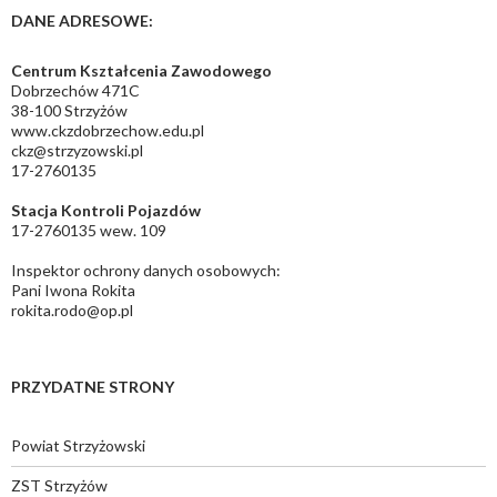
DANE ADRESOWE:
Centrum Kształcenia Zawodowego
Dobrzechów 471C
38-100 Strzyżów
www.ckzdobrzechow.edu.pl
ckz@strzyzowski.pl
17-2760135
Stacja Kontroli Pojazdów
17-2760135 wew. 109
Inspektor ochrony danych osobowych:
Pani Iwona Rokita
rokita.rodo@op.pl
PRZYDATNE STRONY
Powiat Strzyżowski
ZST Strzyżów