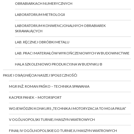
OBRABIARKACH NUMERYCZNYCH
LABORATORIUM METROLOGII
LABORATORIUM KONWENCJONALNYCH OBRABIAREK
SKRAWAJĄCYCH
LAB. RĘCZNEJ OBRÓBKI METALU
LAB. PRAC I MATERIAŁÓW WYKOŃCZENIOWYCH W BUDOWNICTWIE
HALA SZKOLENIOWO PRODUKCYJNA W BUDYNKU B
PASJE I OSIĄGNIĘCIA NASZEJ SPOŁECZNOŚĆI
MGR INŻ. ROMAN PAŚKO – TECHNIKA SPAWANIA
KACPER PANEK – MOTORSPORT
WOJEWÓDZKI KONKURS „TECHNIKA I MOTORYZACJA TO MOJA PASJA”
V OGÓLNOPOLSKI TURNIEJ MASZYN WIATROWYCH
FINAŁ IV OGÓLNOPOLSKIEGO TURNIEJU MASZYN WIATROWYCH