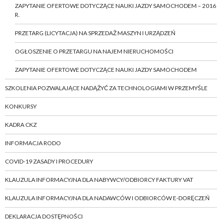
ZAPYTANIE OFERTOWE DOTYCZĄCE NAUKI JAZDY SAMOCHODEM – 2016
R.
PRZETARG (LICYTACJA) NA SPRZEDAŻ MASZYN I URZĄDZEŃ
OGŁOSZENIE O PRZETARGU NA NAJEM NIERUCHOMOŚCI
ZAPYTANIE OFERTOWE DOTYCZĄCE NAUKI JAZDY SAMOCHODEM
SZKOLENIA POZWALAJĄCE NADĄŻYĆ ZA TECHNOLOGIAMI W PRZEMYŚLE
KONKURSY
KADRA CKZ
INFORMACJA RODO
COVID-19 ZASADY I PROCEDURY
KLAUZULA INFORMACYJNA DLA NABYWCY/ODBIORCY FAKTURY VAT
KLAUZULA INFORMACYJNA DLA NADAWCÓW I ODBIORCÓW E-DORĘCZEŃ
DEKLARACJA DOSTĘPNOŚCI