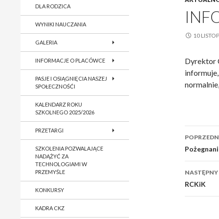
DLA RODZICA
INF
WYNIKI NAUCZANIA
10 LISTO
GALERIA
Dyrektor
INFORMACJE O PLACÓWCE
informuje,
PASJE I OSIĄGNIĘCIA NASZEJ
normalnie
SPOŁECZNOŚĆI
KALENDARZ ROKU
SZKOLNEGO 2025/2026
Nawig
PRZETARGI
POPRZEDNI
wpisu
Pożegnani
SZKOLENIA POZWALAJĄCE
NADĄŻYĆ ZA
TECHNOLOGIAMI W
PRZEMYŚLE
NASTĘPNY
RCKiK
KONKURSY
KADRA CKZ