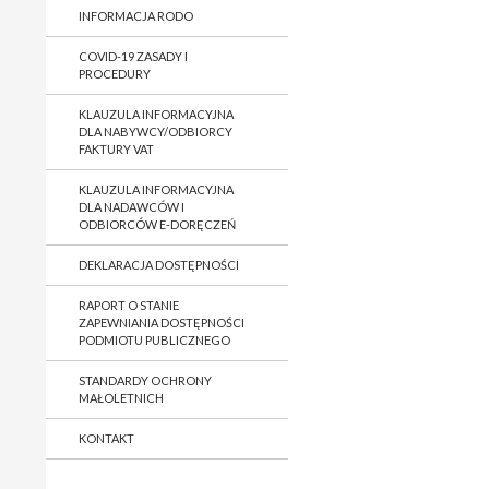
INFORMACJA RODO
COVID-19 ZASADY I
PROCEDURY
KLAUZULA INFORMACYJNA
DLA NABYWCY/ODBIORCY
FAKTURY VAT
KLAUZULA INFORMACYJNA
DLA NADAWCÓW I
ODBIORCÓW E-DORĘCZEŃ
DEKLARACJA DOSTĘPNOŚCI
RAPORT O STANIE
ZAPEWNIANIA DOSTĘPNOŚCI
PODMIOTU PUBLICZNEGO
STANDARDY OCHRONY
MAŁOLETNICH
KONTAKT