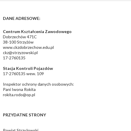
DANE ADRESOWE:
Centrum Kształcenia Zawodowego
Dobrzechów 471C
38-100 Strzyżów
www.ckzdobrzechow.edu.pl
ckz@strzyzowski.pl
17-2760135
Stacja Kontroli Pojazdów
17-2760135 wew. 109
Inspektor ochrony danych osobowych:
Pani Iwona Rokita
rokita.rodo@op.pl
PRZYDATNE STRONY
Powiat Strzyżowski