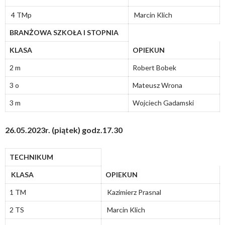
4 TMp
Marcin Klich
BRANŻOWA SZKOŁA I STOPNIA
KLASA
OPIEKUN
2 m
Robert Bobek
3 o
Mateusz Wrona
3 m
Wojciech Gadamski
26.05.2023r. (piątek) godz.17.30
TECHNIKUM
KLASA
OPIEKUN
1 TM
Kazimierz Prasnal
2 TS
Marcin Klich