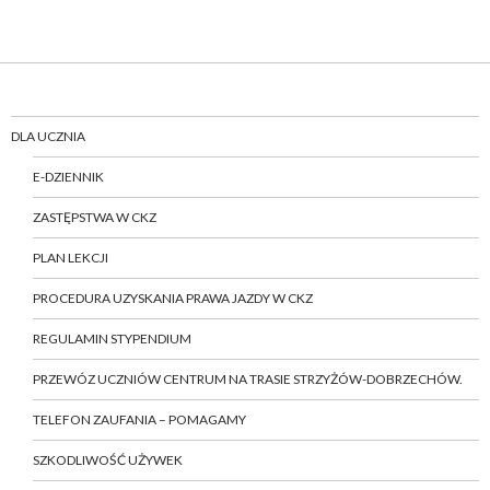
DLA UCZNIA
E-DZIENNIK
ZASTĘPSTWA W CKZ
PLAN LEKCJI
PROCEDURA UZYSKANIA PRAWA JAZDY W CKZ
REGULAMIN STYPENDIUM
PRZEWÓZ UCZNIÓW CENTRUM NA TRASIE STRZYŻÓW-DOBRZECHÓW.
TELEFON ZAUFANIA – POMAGAMY
SZKODLIWOŚĆ UŻYWEK