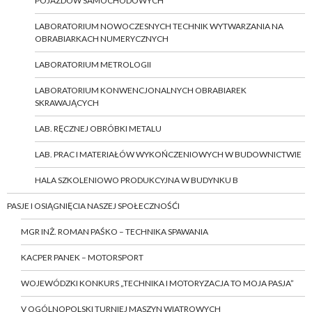
POJAZDÓW SAMOCHODOWYCH
LABORATORIUM NOWOCZESNYCH TECHNIK WYTWARZANIA NA
OBRABIARKACH NUMERYCZNYCH
LABORATORIUM METROLOGII
LABORATORIUM KONWENCJONALNYCH OBRABIAREK
SKRAWAJĄCYCH
LAB. RĘCZNEJ OBRÓBKI METALU
LAB. PRAC I MATERIAŁÓW WYKOŃCZENIOWYCH W BUDOWNICTWIE
HALA SZKOLENIOWO PRODUKCYJNA W BUDYNKU B
PASJE I OSIĄGNIĘCIA NASZEJ SPOŁECZNOŚĆI
MGR INŻ. ROMAN PAŚKO – TECHNIKA SPAWANIA
KACPER PANEK – MOTORSPORT
WOJEWÓDZKI KONKURS „TECHNIKA I MOTORYZACJA TO MOJA PASJA”
V OGÓLNOPOLSKI TURNIEJ MASZYN WIATROWYCH