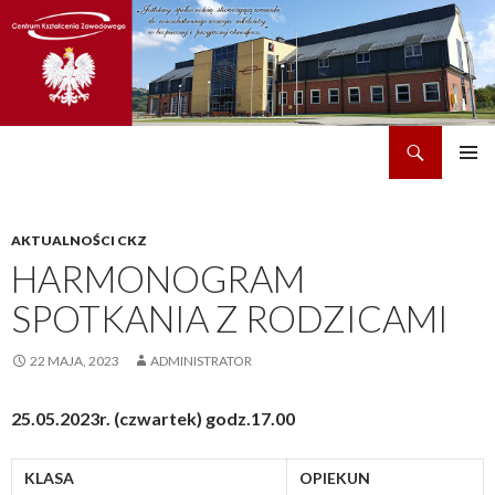
Szukaj
CKZ w Dobrzechowie
PRZEJDŹ
MENU
DO
GŁÓWN
TREŚCI
AKTUALNOŚCI CKZ
HARMONOGRAM
SPOTKANIA Z RODZICAMI
22 MAJA, 2023
ADMINISTRATOR
25.05.2023r. (czwartek) godz.17.00
KLASA
OPIEKUN