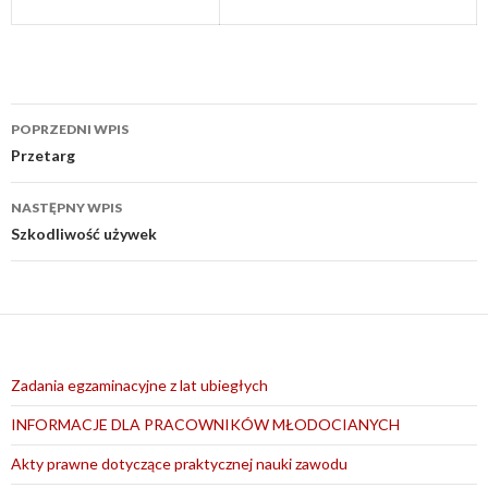
Nawigacja
POPRZEDNI WPIS
wpisu
Przetarg
NASTĘPNY WPIS
Szkodliwość używek
Zadania egzaminacyjne z lat ubiegłych
INFORMACJE DLA PRACOWNIKÓW MŁODOCIANYCH
Akty prawne dotyczące praktycznej nauki zawodu