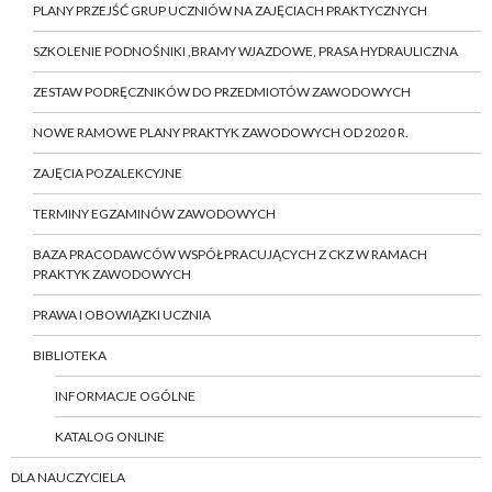
PLANY PRZEJŚĆ GRUP UCZNIÓW NA ZAJĘCIACH PRAKTYCZNYCH
SZKOLENIE PODNOŚNIKI ,BRAMY WJAZDOWE, PRASA HYDRAULICZNA
ZESTAW PODRĘCZNIKÓW DO PRZEDMIOTÓW ZAWODOWYCH
NOWE RAMOWE PLANY PRAKTYK ZAWODOWYCH OD 2020 R.
ZAJĘCIA POZALEKCYJNE
TERMINY EGZAMINÓW ZAWODOWYCH
BAZA PRACODAWCÓW WSPÓŁPRACUJĄCYCH Z CKZ W RAMACH
PRAKTYK ZAWODOWYCH
PRAWA I OBOWIĄZKI UCZNIA
BIBLIOTEKA
INFORMACJE OGÓLNE
KATALOG ONLINE
DLA NAUCZYCIELA