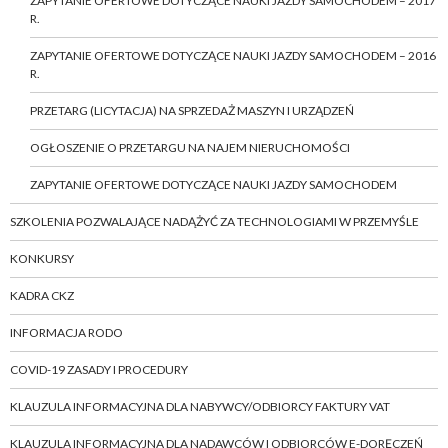
ZAPYTANIE OFERTOWE DOTYCZĄCE NAUKI JAZDY SAMOCHODEM – 2017
R.
ZAPYTANIE OFERTOWE DOTYCZĄCE NAUKI JAZDY SAMOCHODEM – 2016
R.
PRZETARG (LICYTACJA) NA SPRZEDAŻ MASZYN I URZĄDZEŃ
OGŁOSZENIE O PRZETARGU NA NAJEM NIERUCHOMOŚCI
ZAPYTANIE OFERTOWE DOTYCZĄCE NAUKI JAZDY SAMOCHODEM
SZKOLENIA POZWALAJĄCE NADĄŻYĆ ZA TECHNOLOGIAMI W PRZEMYŚLE
KONKURSY
KADRA CKZ
INFORMACJA RODO
COVID-19 ZASADY I PROCEDURY
KLAUZULA INFORMACYJNA DLA NABYWCY/ODBIORCY FAKTURY VAT
KLAUZULA INFORMACYJNA DLA NADAWCÓW I ODBIORCÓW E-DORĘCZEŃ