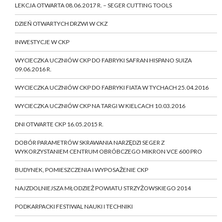
LEKCJA OTWARTA 08.06.2017 R. – SEGER CUTTING TOOLS
DZIEŃ OTWARTYCH DRZWI W CKZ
INWESTYCJE W CKP
WYCIECZKA UCZNIÓW CKP DO FABRYKI SAFRAN HISPANO SUIZA
09.06.2016 R.
WYCIECZKA UCZNIÓW CKP DO FABRYKI FIATA W TYCHACH 25.04.2016
WYCIECZKA UCZNIÓW CKP NA TARGI W KIELCACH 10.03.2016
DNI OTWARTE CKP 16.05.2015 R.
DOBÓR PARAMETRÓW SKRAWANIA NARZĘDZI SEGER Z
WYKORZYSTANIEM CENTRUM OBRÓBCZEGO MIKRON VCE 600 PRO
BUDYNEK, POMIESZCZENIA I WYPOSAŻENIE CKP
NAJZDOLNIEJSZA MŁODZIEŻ POWIATU STRZYŻOWSKIEGO 2014
PODKARPACKI FESTIWAL NAUKI I TECHNIKI