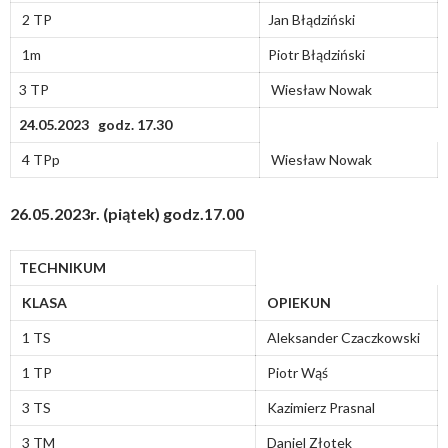
2 TP
Jan Błądziński
1m
Piotr Błądziński
3 TP
Wiesław Nowak
24.05.2023 godz. 17.30
4 TPp
Wiesław Nowak
26.05.2023r. (piątek) godz.17.00
TECHNIKUM
KLASA
OPIEKUN
1 TS
Aleksander Czaczkowski
1 TP
Piotr Wąś
3 TS
Kazimierz Prasnal
3 TM
Daniel Złotek