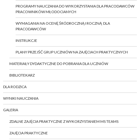
PROGRAMY NAUCZANIA DO WYKORZYSTANIA DLA PRACODAWCÓW
PRACOWNIKÓW MŁODOCIANYCH
WYMAGANIA NA OCENĘ ŚRÓDROCZNĄ I ROCZNĄ DLA
PRACODAWCÓW
INSTRUKCJE
PLANY PRZEJŚĆ GRUP UCZNIÓW NA ZAJĘCIACH PRAKTYCZNYCH
MATERIAŁY DYDAKTYCZNE DO POBRANIA DLA UCZNIÓW
BIBLIOTEKARZ
DLA RODZICA
WYNIKI NAUCZANIA
GALERIA
ZDALNE ZAJĘCIA PRAKTYCZNE Z WYKORZYSTANIEM MS TEAMS
ZAJĘCIA PRAKTYCZNE