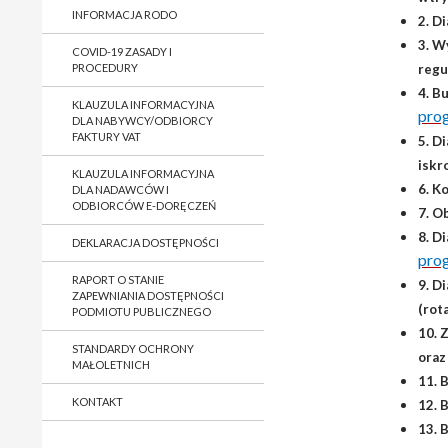
INFORMACJA RODO
2. D
3. W
COVID-19 ZASADY I
PROCEDURY
regu
4. B
KLAUZULA INFORMACYJNA
pro
DLA NABYWCY/ODBIORCY
FAKTURY VAT
5. D
isk
KLAUZULA INFORMACYJNA
6. K
DLA NADAWCÓW I
ODBIORCÓW E-DORĘCZEŃ
7. O
8. D
DEKLARACJA DOSTĘPNOŚCI
pro
RAPORT O STANIE
9. D
ZAPEWNIANIA DOSTĘPNOŚCI
(rot
PODMIOTU PUBLICZNEGO
10. 
STANDARDY OCHRONY
oraz
MAŁOLETNICH
11. 
KONTAKT
12. 
13. 