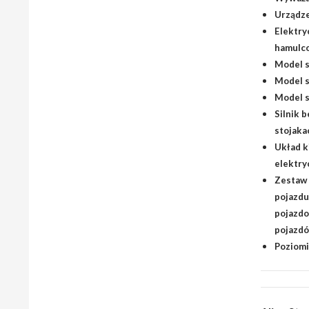
Urządze
Elektry
hamulc
Model s
Model s
Model s
Silnik 
stojak
Układ k
elektry
Zestaw 
pojazdu
pojazdo
pojazdó
Poziomi