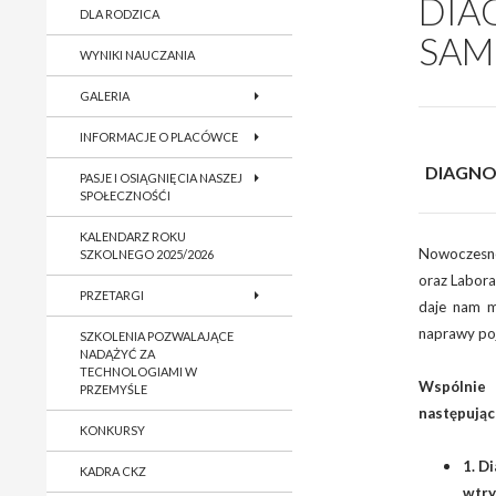
DIA
DLA RODZICA
SA
WYNIKI NAUCZANIA
GALERIA
INFORMACJE O PLACÓWCE
DIAGNO
PASJE I OSIĄGNIĘCIA NASZEJ
SPOŁECZNOŚĆI
KALENDARZ ROKU
Nowoczesne
SZKOLNEGO 2025/2026
oraz Labora
PRZETARGI
daje nam mo
naprawy p
SZKOLENIA POZWALAJĄCE
NADĄŻYĆ ZA
TECHNOLOGIAMI W
Wspólnie
PRZEMYŚLE
następując
KONKURSY
1. D
KADRA CKZ
wtr