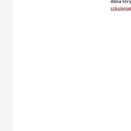
Alina Stry
szkoleni