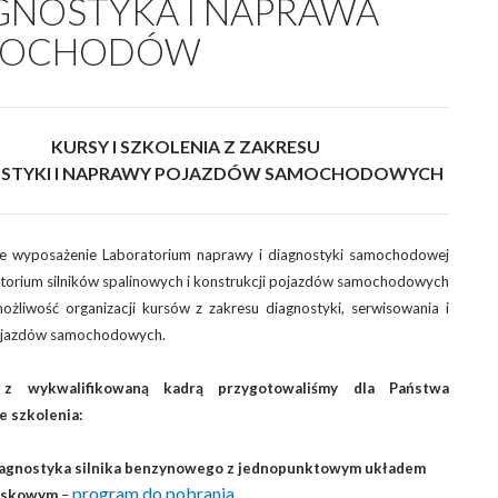
GNOSTYKA I NAPRAWA
MOCHODÓW
KURSY I SZKOLENIA Z ZAKRESU
STYKI I NAPRAWY POJAZDÓW SAMOCHODOWYCH
 wyposażenie Laboratorium naprawy i diagnostyki samochodowej
torium silników spalinowych i konstrukcji pojazdów samochodowych
żliwość organizacji kursów z zakresu diagnostyki, serwisowania i
ojazdów samochodowych.
 z wykwalifikowaną kadrą przygotowaliśmy dla Państwa
e szkolenia:
iagnostyka silnika benzynowego z jednopunktowym układem
program do pobrania
yskowym
–