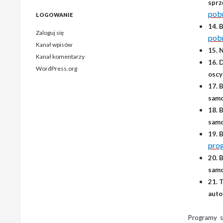
sprz
pob
LOGOWANIE
14. 
Zaloguj się
pob
Kanał wpisów
15. 
Kanał komentarzy
16. 
WordPress.org
osc
17. 
sam
18. 
sam
19. 
pro
20. 
sam
21. 
auto
Programy s