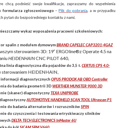
re chcą podnieść swoje kwalifikacje, zapraszamy do wypełnienia
go
formularza zgłoszeniowego
–
Plik do pobrania
, a w przypadku
h pytań do bezpośredniego kontaktu z nami.
mieszczamy wykaz wyposażenia pracowni szkoleniowych:
tor spalin z modułem dymowym
BRAND CAPELEC CAP3201-4GAZ
owszym sterowaniem 3D: 19″ ERGOline®z Operate 4.5 na
aniu
HEIDENHAIN
CNC PILOT 640,
na linia diagnostyczna dla pojazdów do 3,5 t.
CERTUS CPS 4.0-
e sterowaniem HEIDENHAIN,
 informacji diagnostycznych
OPUS PRODOX AB OBD Controller
nia do badania geometrii 3D
WERTHER MUNSTER 9000 3D
nie (skaner) diagnostyczny
TEXA UNIPROBE
 diagnostyczny
AUTOMOTIVE HANDHELD SCAN TOOL Ultrascan P1
nie do badania alternatorów i rozruszników
SPIN
nie do czyszczenia i testowania wtryskiwaczy silników
owych
DELTA TECH ELECTRONICS InMaster 6U
rka do kół
SICAM SBM V660