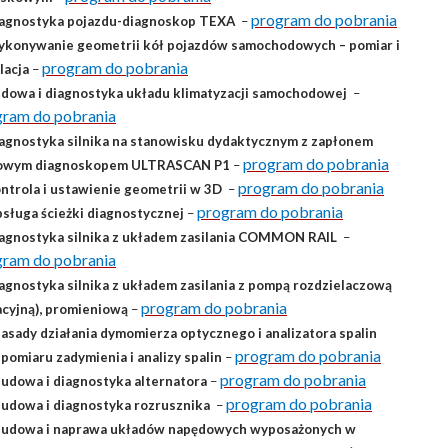
program do pobrania
iagnostyka pojazdu-diagnoskop TEXA
–
ykonywanie geometrii kół pojazdów samochodowych – pomiar i
program do pobrania
lacja
–
udowa i diagnostyka układu klimatyzacji samochodowej
–
gram do pobrania
iagnostyka silnika na stanowisku dydaktycznym z zapłonem
program do pobrania
rowym diagnoskopem ULTRASCAN P1
–
program do pobrania
ontrola i ustawienie geometrii w 3D
–
program do pobrania
bsługa ścieżki diagnostycznej
–
iagnostyka silnika z układem zasilania COMMON RAIL
–
gram do pobrania
iagnostyka silnika z układem zasilania z pompą rozdzielaczową
program do pobrania
acyjną), promieniową
–
Zasady działania dymomierza optycznego i analizatora spalin
program do pobrania
 pomiaru zadymienia i analizy spalin
–
program do pobrania
Budowa i diagnostyka alternatora
–
program do pobrania
Budowa i diagnostyka rozrusznika
–
Budowa i naprawa układów napędowych wyposażonych w