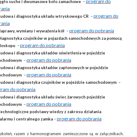
program do
ęgło suche i dwumasowe koło zamachowe
–
rania
program do
Budowa i diagnostyka układu wtryskowego CR
–
rania
program do pobrania
Naprawy, wymiany i wyważenia kół
–
Diagnostyka czujników w pojazdach samochodowych za pomocą
program do pobrania
yloskopu
–
Budowa i diagnostyka układów oświetlenia w pojeździe
program do pobrania
ochodowym
–
Budowa i diagnostyka układów zapłonowych w pojeździe
program do pobrania
ochodowym
–
Budowa i diagnostyka czujników w pojeździe samochodowym
–
gram do pobrania
Budowa i diagnostyka układu świec żarowych pojeździe
program do pobrania
ochodowym
–
Technologiczne podstawy wiedzy z zakresu działania
program do pobrania
alarmu i centralnego zamka
–
zkoleń, razem z harmonogramem zamieszczone są w załącznikach.