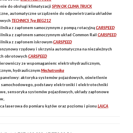
nie do obsługi klimatyzacji
SPIN OK CLIMA TRUCK
czne, automatyczne urządzenie do odpowietrzania układów
owych
TECHNICS Typ BEG212
ilnika z zapłonem samoczynnym z pompą rotacyjną
CARSPEED
ilnika z zapłonem samoczynnym układ Common Rail
CARSPEED
ilnika z zapłonem iskrowym
CARSPEED
benzynowy rzędowy i skrzynia automatyczna na niezależnych
ach obrotowych
CARSPEED
ierowniczy ze wspomaganiem: elektrohydraulicznym,
cznym, hydraulicznym
Mechatronika
panelowy: aktoryka systemów pojazdowych, oświetlenie
 samochodowego, podstawy elektroniki i elektrotechniki
we, sensoryka systemów pojazdowych, układy zapłonowe
w,
ca laserowa do pomiaru kątów oraz poziomu i pionu
LAICA