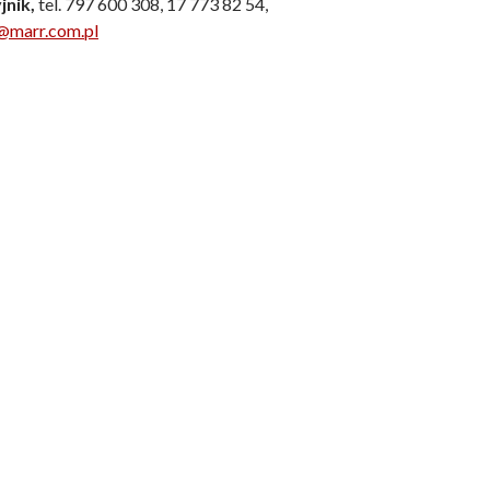
jnik,
tel. 797 600 308, 17 773 82 54,
a@
marr.com.pl