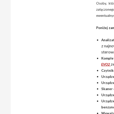
Osoby, któ
załączone
ewentualnyc
Poniżej za
Analiza
z najn
sterow
Komplet
z
EVO2
Czytnik
Urządze
Urządze
Skaner
Urządze
Urządze
benzyn
Wyważa