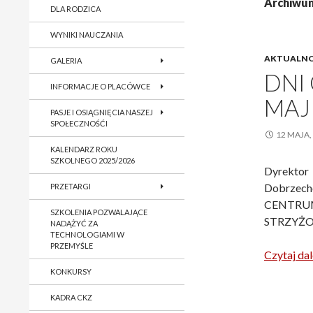
Archiwum
DLA RODZICA
WYNIKI NAUCZANIA
AKTUALNO
GALERIA
DNI
INFORMACJE O PLACÓWCE
MAJ
PASJE I OSIĄGNIĘCIA NASZEJ
SPOŁECZNOŚĆI
12 MAJA,
KALENDARZ ROKU
SZKOLNEGO 2025/2026
Dyrekt
Dobrzech
PRZETARGI
CENTRU
SZKOLENIA POZWALAJĄCE
STRZYŻ
NADĄŻYĆ ZA
TECHNOLOGIAMI W
PRZEMYŚLE
Czytaj dal
KONKURSY
KADRA CKZ