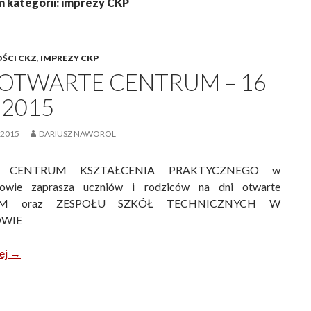
 kategorii: imprezy CKP
ŚCI CKZ
,
IMPREZY CKP
 OTWARTE CENTRUM – 16
 2015
 2015
DARIUSZ NAWOROL
or CENTRUM KSZTAŁCENIA PRAKTYCZNEGO w
owie zaprasza uczniów i rodziców na dni otwarte
M oraz ZESPOŁU SZKÓŁ TECHNICZNYCH W
OWIE
Dni otwarte CENTRUM – 16 maj 2015
ej
→