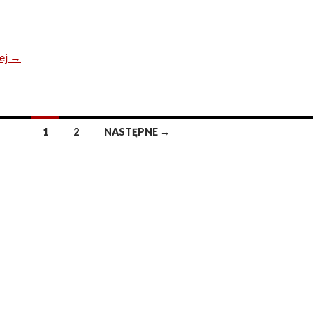
dni otwarte
ej
→
1
2
NASTĘPNE →