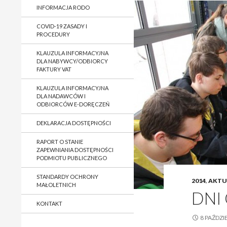
INFORMACJA RODO
COVID-19 ZASADY I
PROCEDURY
KLAUZULA INFORMACYJNA
DLA NABYWCY/ODBIORCY
FAKTURY VAT
KLAUZULA INFORMACYJNA
DLA NADAWCÓW I
ODBIORCÓW E-DORĘCZEŃ
DEKLARACJA DOSTĘPNOŚCI
RAPORT O STANIE
ZAPEWNIANIA DOSTĘPNOŚCI
PODMIOTU PUBLICZNEGO
STANDARDY OCHRONY
2014
,
AKTU
MAŁOLETNICH
DNI
KONTAKT
8 PAŹDZI