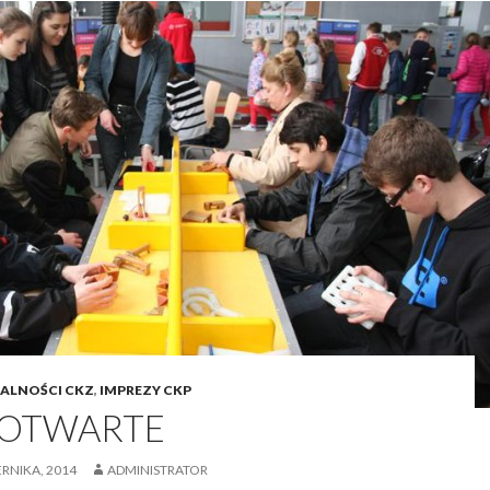
ALNOŚCI CKZ
,
IMPREZY CKP
 OTWARTE
ERNIKA, 2014
ADMINISTRATOR