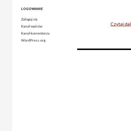
LOGOWANIE
Zaloguj się
Czytaj dal
Kanał wpisów
Kanał komentarzy
WordPress.org
Nawigacja
po
wpisach