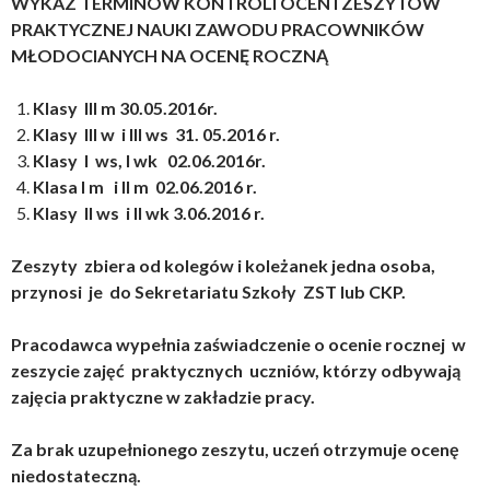
WYKAZ TERMINÓW KONTROLI OCEN I ZESZYTÓW
PRAKTYCZNEJ NAUKI ZAWODU PRACOWNIKÓW
MŁODOCIANYCH NA OCENĘ ROCZNĄ
Klasy III m 30.05.2016r.
Klasy III w i III ws 31. 05.2016 r.
Klasy I ws, I wk 02.06.2016r.
Klasa I m i II m 02.06.2016 r.
Klasy II ws i II wk 3.06.2016 r.
Zeszyty zbiera od kolegów i koleżanek jedna osoba,
przynosi je do Sekretariatu Szkoły ZST lub CKP.
Pracodawca wypełnia zaświadczenie o ocenie rocznej w
zeszycie zajęć praktycznych uczniów, którzy odbywają
zajęcia praktyczne w zakładzie pracy.
Za brak uzupełnionego zeszytu, uczeń otrzymuje ocenę
niedostateczną.