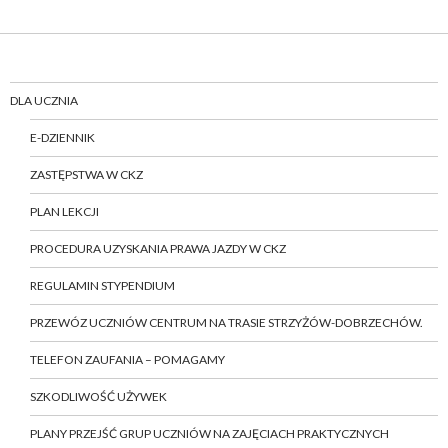
DLA UCZNIA
E-DZIENNIK
ZASTĘPSTWA W CKZ
PLAN LEKCJI
PROCEDURA UZYSKANIA PRAWA JAZDY W CKZ
REGULAMIN STYPENDIUM
PRZEWÓZ UCZNIÓW CENTRUM NA TRASIE STRZYŻÓW-DOBRZECHÓW.
TELEFON ZAUFANIA – POMAGAMY
SZKODLIWOŚĆ UŻYWEK
PLANY PRZEJŚĆ GRUP UCZNIÓW NA ZAJĘCIACH PRAKTYCZNYCH