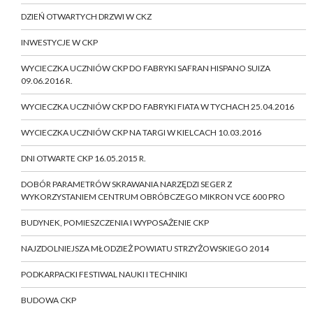
DZIEŃ OTWARTYCH DRZWI W CKZ
INWESTYCJE W CKP
WYCIECZKA UCZNIÓW CKP DO FABRYKI SAFRAN HISPANO SUIZA
09.06.2016 R.
WYCIECZKA UCZNIÓW CKP DO FABRYKI FIATA W TYCHACH 25.04.2016
WYCIECZKA UCZNIÓW CKP NA TARGI W KIELCACH 10.03.2016
DNI OTWARTE CKP 16.05.2015 R.
DOBÓR PARAMETRÓW SKRAWANIA NARZĘDZI SEGER Z
WYKORZYSTANIEM CENTRUM OBRÓBCZEGO MIKRON VCE 600 PRO
BUDYNEK, POMIESZCZENIA I WYPOSAŻENIE CKP
NAJZDOLNIEJSZA MŁODZIEŻ POWIATU STRZYŻOWSKIEGO 2014
PODKARPACKI FESTIWAL NAUKI I TECHNIKI
BUDOWA CKP