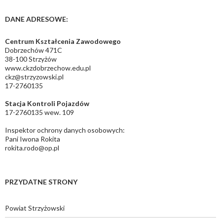
DANE ADRESOWE:
Centrum Kształcenia Zawodowego
Dobrzechów 471C
38-100 Strzyżów
www.ckzdobrzechow.edu.pl
ckz@strzyzowski.pl
17-2760135
Stacja Kontroli Pojazdów
17-2760135 wew. 109
Inspektor ochrony danych osobowych:
Pani Iwona Rokita
rokita.rodo@op.pl
PRZYDATNE STRONY
Powiat Strzyżowski