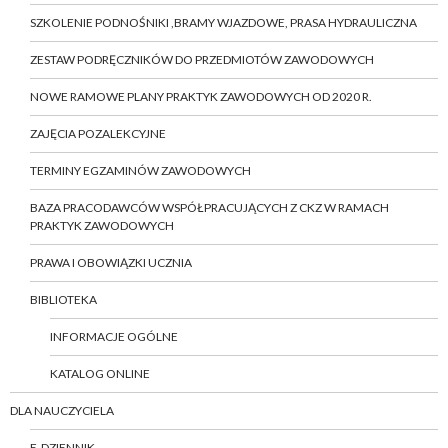
SZKOLENIE PODNOŚNIKI ,BRAMY WJAZDOWE, PRASA HYDRAULICZNA
ZESTAW PODRĘCZNIKÓW DO PRZEDMIOTÓW ZAWODOWYCH
NOWE RAMOWE PLANY PRAKTYK ZAWODOWYCH OD 2020 R.
ZAJĘCIA POZALEKCYJNE
TERMINY EGZAMINÓW ZAWODOWYCH
BAZA PRACODAWCÓW WSPÓŁPRACUJĄCYCH Z CKZ W RAMACH
PRAKTYK ZAWODOWYCH
PRAWA I OBOWIĄZKI UCZNIA
BIBLIOTEKA
INFORMACJE OGÓLNE
KATALOG ONLINE
DLA NAUCZYCIELA
E-DZIENNIK