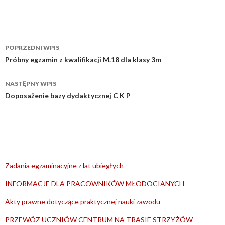
Nawigacja
POPRZEDNI WPIS
wpisu
Próbny egzamin z kwalifikacji M.18 dla klasy 3m
NASTĘPNY WPIS
Doposażenie bazy dydaktycznej C K P
Zadania egzaminacyjne z lat ubiegłych
INFORMACJE DLA PRACOWNIKÓW MŁODOCIANYCH
Akty prawne dotyczące praktycznej nauki zawodu
PRZEWÓZ UCZNIÓW CENTRUM NA TRASIE STRZYŻÓW-