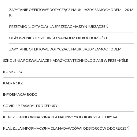
ZAPYTANIE OFERTOWE DOTYCZĄCE NAUKI JAZDY SAMOCHODEM – 2016
R.
PRZETARG (LICYTACJA) NA SPRZEDAŻ MASZYN I URZĄDZEŃ
OGŁOSZENIE O PRZETARGU NA NAJEM NIERUCHOMOŚCI
ZAPYTANIE OFERTOWE DOTYCZĄCE NAUKI JAZDY SAMOCHODEM
SZKOLENIA POZWALAJĄCE NADĄŻYĆ ZA TECHNOLOGIAMI W PRZEMYŚLE
KONKURSY
KADRA CKZ
INFORMACJA RODO
COVID-19 ZASADY I PROCEDURY
KLAUZULA INFORMACYJNA DLA NABYWCY/ODBIORCY FAKTURY VAT
KLAUZULA INFORMACYJNA DLA NADAWCÓW I ODBIORCÓW E-DORĘCZEŃ