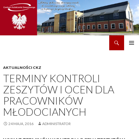
Szukaj
CKZ w Dobrzechowie
PRZEJDŹ
MENU
DO
GŁÓWN
TREŚCI
AKTUALNOŚCI CKZ
TERMINY KONTROLI
ZESZYTÓW I OCEN DLA
PRACOWNIKÓW
MŁODOCIANYCH
24 MAJA, 2016
ADMINISTRATOR