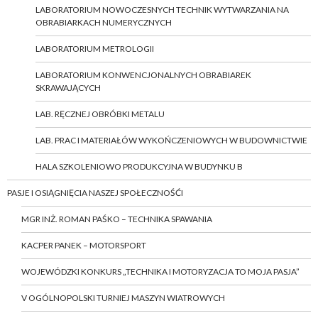
LABORATORIUM NOWOCZESNYCH TECHNIK WYTWARZANIA NA
OBRABIARKACH NUMERYCZNYCH
LABORATORIUM METROLOGII
LABORATORIUM KONWENCJONALNYCH OBRABIAREK
SKRAWAJĄCYCH
LAB. RĘCZNEJ OBRÓBKI METALU
LAB. PRAC I MATERIAŁÓW WYKOŃCZENIOWYCH W BUDOWNICTWIE
HALA SZKOLENIOWO PRODUKCYJNA W BUDYNKU B
PASJE I OSIĄGNIĘCIA NASZEJ SPOŁECZNOŚĆI
MGR INŻ. ROMAN PAŚKO – TECHNIKA SPAWANIA
KACPER PANEK – MOTORSPORT
WOJEWÓDZKI KONKURS „TECHNIKA I MOTORYZACJA TO MOJA PASJA”
V OGÓLNOPOLSKI TURNIEJ MASZYN WIATROWYCH