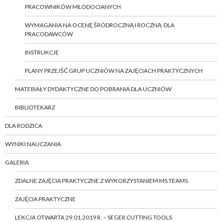
PRACOWNIKÓW MŁODOCIANYCH
WYMAGANIA NA OCENĘ ŚRÓDROCZNĄ I ROCZNĄ DLA
PRACODAWCÓW
INSTRUKCJE
PLANY PRZEJŚĆ GRUP UCZNIÓW NA ZAJĘCIACH PRAKTYCZNYCH
MATERIAŁY DYDAKTYCZNE DO POBRANIA DLA UCZNIÓW
BIBLIOTEKARZ
DLA RODZICA
WYNIKI NAUCZANIA
GALERIA
ZDALNE ZAJĘCIA PRAKTYCZNE Z WYKORZYSTANIEM MS TEAMS
ZAJĘCIA PRAKTYCZNE
LEKCJA OTWARTA 29.01.2019 R. – SEGER CUTTING TOOLS