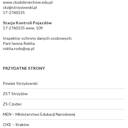
www.ckzdobrzechow.edu.pl
ckz@strzyzowski.pl
17-2760135
Stacja Kontroli Pojazdów
17-2760135 wew. 109
Inspektor ochrony danych osobowych:
Pani Iwona Rokita
rokita.rodo@op.pl
PRZYDATNE STRONY
Powiat Strzyżowski
ZST Strzyżów
ZS Czudec
MEN – Ministerstwo Edukacji Narodowej
OKE – Kraków