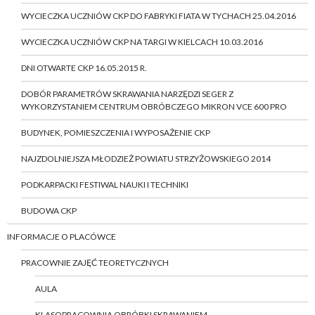
WYCIECZKA UCZNIÓW CKP DO FABRYKI FIATA W TYCHACH 25.04.2016
WYCIECZKA UCZNIÓW CKP NA TARGI W KIELCACH 10.03.2016
DNI OTWARTE CKP 16.05.2015 R.
DOBÓR PARAMETRÓW SKRAWANIA NARZĘDZI SEGER Z
WYKORZYSTANIEM CENTRUM OBRÓBCZEGO MIKRON VCE 600 PRO
BUDYNEK, POMIESZCZENIA I WYPOSAŻENIE CKP
NAJZDOLNIEJSZA MŁODZIEŻ POWIATU STRZYŻOWSKIEGO 2014
PODKARPACKI FESTIWAL NAUKI I TECHNIKI
BUDOWA CKP
INFORMACJE O PLACÓWCE
PRACOWNIE ZAJĘĆ TEORETYCZNYCH
AULA
KLASOPRACOWNIA OBRÓBKI SKRAWANIEM