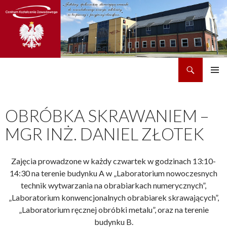
Szukaj
CKZ w Dobrzechowie
PRZEJDŹ
MENU
DO
GŁÓWN
TREŚCI
OBRÓBKA SKRAWANIEM –
MGR INŻ. DANIEL ZŁOTEK
Zajęcia prowadzone w każdy czwartek w godzinach 13:10-
14:30 na terenie budynku A w „Laboratorium nowoczesnych
technik wytwarzania na obrabiarkach numerycznych”,
„Laboratorium konwencjonalnych obrabiarek skrawających”,
„Laboratorium ręcznej obróbki metalu”, oraz na terenie
budynku B.