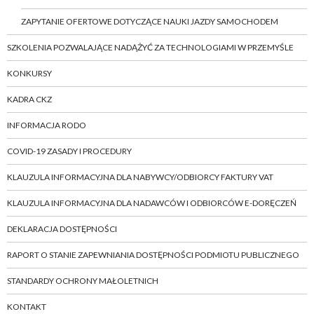
ZAPYTANIE OFERTOWE DOTYCZĄCE NAUKI JAZDY SAMOCHODEM
SZKOLENIA POZWALAJĄCE NADĄŻYĆ ZA TECHNOLOGIAMI W PRZEMYŚLE
KONKURSY
KADRA CKZ
INFORMACJA RODO
COVID-19 ZASADY I PROCEDURY
KLAUZULA INFORMACYJNA DLA NABYWCY/ODBIORCY FAKTURY VAT
KLAUZULA INFORMACYJNA DLA NADAWCÓW I ODBIORCÓW E-DORĘCZEŃ
DEKLARACJA DOSTĘPNOŚCI
RAPORT O STANIE ZAPEWNIANIA DOSTĘPNOŚCI PODMIOTU PUBLICZNEGO
STANDARDY OCHRONY MAŁOLETNICH
KONTAKT