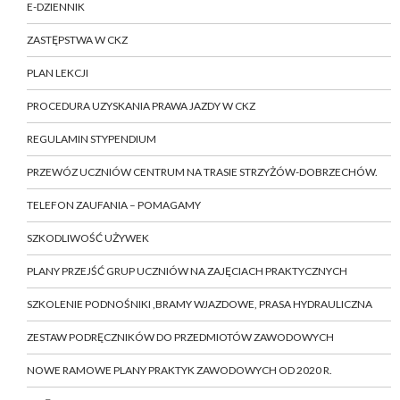
E-DZIENNIK
ZASTĘPSTWA W CKZ
PLAN LEKCJI
PROCEDURA UZYSKANIA PRAWA JAZDY W CKZ
REGULAMIN STYPENDIUM
PRZEWÓZ UCZNIÓW CENTRUM NA TRASIE STRZYŻÓW-DOBRZECHÓW.
TELEFON ZAUFANIA – POMAGAMY
SZKODLIWOŚĆ UŻYWEK
PLANY PRZEJŚĆ GRUP UCZNIÓW NA ZAJĘCIACH PRAKTYCZNYCH
SZKOLENIE PODNOŚNIKI ,BRAMY WJAZDOWE, PRASA HYDRAULICZNA
ZESTAW PODRĘCZNIKÓW DO PRZEDMIOTÓW ZAWODOWYCH
NOWE RAMOWE PLANY PRAKTYK ZAWODOWYCH OD 2020 R.