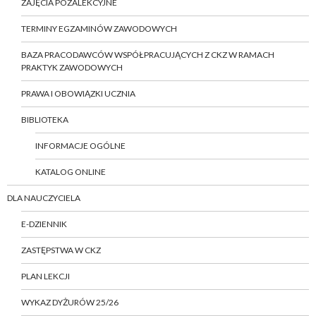
ZAJĘCIA POZALEKCYJNE
TERMINY EGZAMINÓW ZAWODOWYCH
BAZA PRACODAWCÓW WSPÓŁPRACUJĄCYCH Z CKZ W RAMACH
PRAKTYK ZAWODOWYCH
PRAWA I OBOWIĄZKI UCZNIA
BIBLIOTEKA
INFORMACJE OGÓLNE
KATALOG ONLINE
DLA NAUCZYCIELA
E-DZIENNIK
ZASTĘPSTWA W CKZ
PLAN LEKCJI
WYKAZ DYŻURÓW 25/26