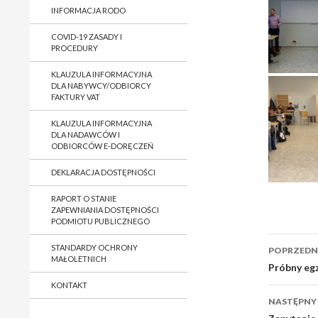
INFORMACJA RODO
COVID-19 ZASADY I
PROCEDURY
KLAUZULA INFORMACYJNA
DLA NABYWCY/ODBIORCY
FAKTURY VAT
KLAUZULA INFORMACYJNA
DLA NADAWCÓW I
ODBIORCÓW E-DORĘCZEŃ
DEKLARACJA DOSTĘPNOŚCI
RAPORT O STANIE
ZAPEWNIANIA DOSTĘPNOŚCI
PODMIOTU PUBLICZNEGO
Nawig
STANDARDY OCHRONY
POPRZEDNI
MAŁOLETNICH
wpisu
Próbny eg
KONTAKT
NASTĘPNY