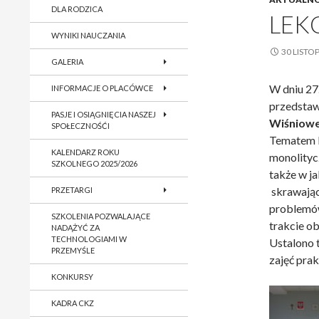
DLA RODZICA
LEK
WYNIKI NAUCZANIA
30 LISTO
GALERIA
W dniu 27
INFORMACJE O PLACÓWCE
przedstaw
PASJE I OSIĄGNIĘCIA NASZEJ
Wiśniowe
SPOŁECZNOŚĆI
Tematem l
KALENDARZ ROKU
monolityc
SZKOLNEGO 2025/2026
także w j
skrawając
PRZETARGI
problemów
SZKOLENIA POZWALAJĄCE
trakcie o
NADĄŻYĆ ZA
TECHNOLOGIAMI W
Ustalono 
PRZEMYŚLE
zajęć prak
KONKURSY
KADRA CKZ