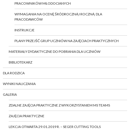
PRACOWNIKÓW MŁODOCIANYCH
WYMAGANIA NA OCENĘ ŚRÓDROCZNĄ I ROCZNĄ DLA
PRACODAWCÓW
INSTRUKCJE
PLANY PRZEJŚĆ GRUP UCZNIÓW NA ZAJĘCIACH PRAKTYCZNYCH
MATERIAŁY DYDAKTYCZNE DO POBRANIA DLA UCZNIÓW
BIBLIOTEKARZ
DLA RODZICA
WYNIKI NAUCZANIA
GALERIA
ZDALNE ZAJĘCIA PRAKTYCZNE Z WYKORZYSTANIEM MS TEAMS
ZAJĘCIA PRAKTYCZNE
LEKCJA OTWARTA 29.01.2019 R. – SEGER CUTTING TOOLS