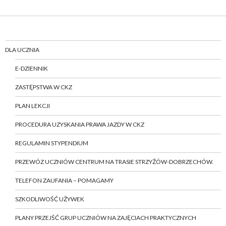
DLA UCZNIA
E-DZIENNIK
ZASTĘPSTWA W CKZ
PLAN LEKCJI
PROCEDURA UZYSKANIA PRAWA JAZDY W CKZ
REGULAMIN STYPENDIUM
PRZEWÓZ UCZNIÓW CENTRUM NA TRASIE STRZYŻÓW-DOBRZECHÓW.
TELEFON ZAUFANIA – POMAGAMY
SZKODLIWOŚĆ UŻYWEK
PLANY PRZEJŚĆ GRUP UCZNIÓW NA ZAJĘCIACH PRAKTYCZNYCH