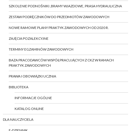
SZKOLENIE PODNOŚNIKI ,BRAMY WJAZDOWE, PRASA HYDRAULICZNA
ZESTAW PODRĘCZNIKÓW DO PRZEDMIOTÓW ZAWODOWYCH
NOWE RAMOWE PLANY PRAKTYK ZAWODOWYCH OD 2020 R.
ZAJĘCIA POZALEKCYJNE
TERMINY EGZAMINÓW ZAWODOWYCH
BAZA PRACODAWCÓW WSPÓŁPRACUJĄCYCH Z CKZ W RAMACH
PRAKTYK ZAWODOWYCH
PRAWA I OBOWIĄZKI UCZNIA
BIBLIOTEKA
INFORMACJE OGÓLNE
KATALOG ONLINE
DLA NAUCZYCIELA
E-DZIENNIK