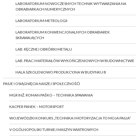
LABORATORIUM NOWOCZESNYCH TECHNIK WYTWARZANIA NA
OBRABIARKACH NUMERYCZNYCH
LABORATORIUM METROLOGII
LABORATORIUM KONWENCJONALNYCH OBRABIAREK
SKRAWAJĄCYCH
LAB. RĘCZNEJ OBRÓBKI METALU
LAB. PRAC I MATERIAŁÓW WYKOŃCZENIOWYCH W BUDOWNICTWIE
HALA SZKOLENIOWO PRODUKCYJNA W BUDYNKU B
PASJE I OSIĄGNIĘCIA NASZEJ SPOŁECZNOŚĆI
MGR INŻ. ROMAN PAŚKO – TECHNIKA SPAWANIA
KACPER PANEK – MOTORSPORT
WOJEWÓDZKI KONKURS „TECHNIKA I MOTORYZACJA TO MOJA PASJA”
V OGÓLNOPOLSKI TURNIEJ MASZYN WIATROWYCH