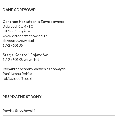
DANE ADRESOWE:
Centrum Kształcenia Zawodowego
Dobrzechów 471C
38-100 Strzyżów
www.ckzdobrzechow.edu.pl
ckz@strzyzowski.pl
17-2760135
Stacja Kontroli Pojazdów
17-2760135 wew. 109
Inspektor ochrony danych osobowych:
Pani Iwona Rokita
rokita.rodo@op.pl
PRZYDATNE STRONY
Powiat Strzyżowski