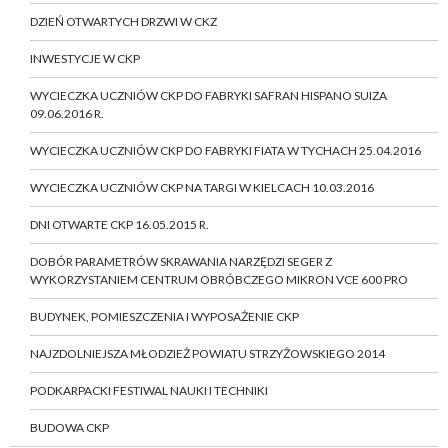
DZIEŃ OTWARTYCH DRZWI W CKZ
INWESTYCJE W CKP
WYCIECZKA UCZNIÓW CKP DO FABRYKI SAFRAN HISPANO SUIZA
09.06.2016 R.
WYCIECZKA UCZNIÓW CKP DO FABRYKI FIATA W TYCHACH 25.04.2016
WYCIECZKA UCZNIÓW CKP NA TARGI W KIELCACH 10.03.2016
DNI OTWARTE CKP 16.05.2015 R.
DOBÓR PARAMETRÓW SKRAWANIA NARZĘDZI SEGER Z
WYKORZYSTANIEM CENTRUM OBRÓBCZEGO MIKRON VCE 600 PRO
BUDYNEK, POMIESZCZENIA I WYPOSAŻENIE CKP
NAJZDOLNIEJSZA MŁODZIEŻ POWIATU STRZYŻOWSKIEGO 2014
PODKARPACKI FESTIWAL NAUKI I TECHNIKI
BUDOWA CKP