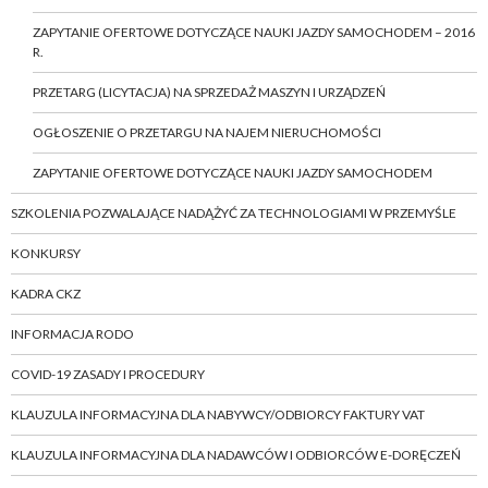
ZAPYTANIE OFERTOWE DOTYCZĄCE NAUKI JAZDY SAMOCHODEM – 2016
R.
PRZETARG (LICYTACJA) NA SPRZEDAŻ MASZYN I URZĄDZEŃ
OGŁOSZENIE O PRZETARGU NA NAJEM NIERUCHOMOŚCI
ZAPYTANIE OFERTOWE DOTYCZĄCE NAUKI JAZDY SAMOCHODEM
SZKOLENIA POZWALAJĄCE NADĄŻYĆ ZA TECHNOLOGIAMI W PRZEMYŚLE
KONKURSY
KADRA CKZ
INFORMACJA RODO
COVID-19 ZASADY I PROCEDURY
KLAUZULA INFORMACYJNA DLA NABYWCY/ODBIORCY FAKTURY VAT
KLAUZULA INFORMACYJNA DLA NADAWCÓW I ODBIORCÓW E-DORĘCZEŃ