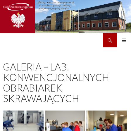
Szukaj
CKZ w Dobrzechowie
PRZEJDŹ
MENU
DO
GŁÓWN
TREŚCI
GALERIA – LAB.
KONWENCJONALNYCH
OBRABIAREK
SKRAWAJĄCYCH